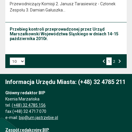
Przewodniczący Komisji 2. Janusz Tarasiewicz - Członek
Zespołu 3. Damian Gałuszka…
Przebieg kontroli przeprowadzonej przez Urząd
Marszałkowski Województwa Śląskiego w dniach 14-15
października 2010r.
Liczba art. na stronie:
1
Przejdź do strony numer
2
Strona numer
Poprzednia strona
Następna strona
Informacja Urzędu Miasta: (+48) 32 4785 211
Główny redaktor BIP
Ksenia Marzańska
tel.
(+48) 32 4785 156
fax (+48) 32 4717 070
e-mail:
bip@um.jastrzebie.pl
Zespół redakcyjny BIP