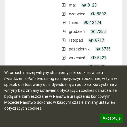
maj
8123
czerwiec
9802
lipiec
13474
grudzień
7256
listopad
6717
październik
6735
wrzesień
5421
sierpień
6898
W ramach naszej witryny stosujemy pliki cookies w celu
2002 rok
2533
świadczenia Państwu usług na najwyższym poziomie, w tym w
grudzień
6803
sposób dostosowany do indywidualnych potrzeb. Korzystanie z
witryny bez zmiany ustawień dotyczących cookies oznacza, że
listopad
5191
będą one zamieszczane w Państwa urządzeniu końcowym.
Ciała doradcze
2033
Możecie Państwo dokonać w każdym czasie zmiany ustawień
dotyczących cookies.
Rada Miasta
24815
Akceptuję
Aktualna kadencja 2024-2029
6356
informację o polityce prywatności