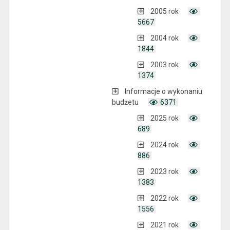
2005 rok
5667
2004 rok
1844
2003 rok
1374
Informacje o wykonaniu
budżetu
6371
2025 rok
689
2024 rok
886
2023 rok
1383
2022 rok
1556
2021 rok