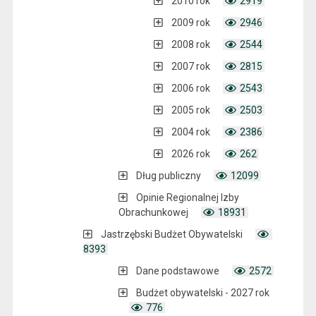
2010 rok
2919
2009 rok
2946
2008 rok
2544
2007 rok
2815
2006 rok
2543
2005 rok
2503
2004 rok
2386
2026 rok
262
Dług publiczny
12099
Opinie Regionalnej Izby
Obrachunkowej
18931
Jastrzębski Budżet Obywatelski
8393
Dane podstawowe
2572
Budżet obywatelski - 2027 rok
776