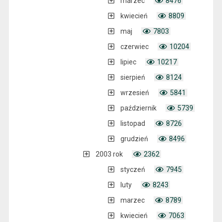
marzec
8476
kwiecień
8809
maj
7803
czerwiec
10204
lipiec
10217
sierpień
8124
wrzesień
5841
październik
5739
listopad
8726
grudzień
8496
2003 rok
2362
styczeń
7945
luty
8243
marzec
8789
kwiecień
7063