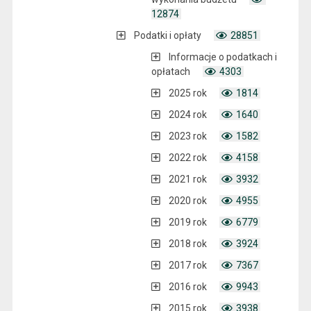
12874
Podatki i opłaty
28851
Informacje o podatkach i
opłatach
4303
2025 rok
1814
2024 rok
1640
2023 rok
1582
2022 rok
4158
2021 rok
3932
2020 rok
4955
2019 rok
6779
2018 rok
3924
2017 rok
7367
2016 rok
9943
2015 rok
3938