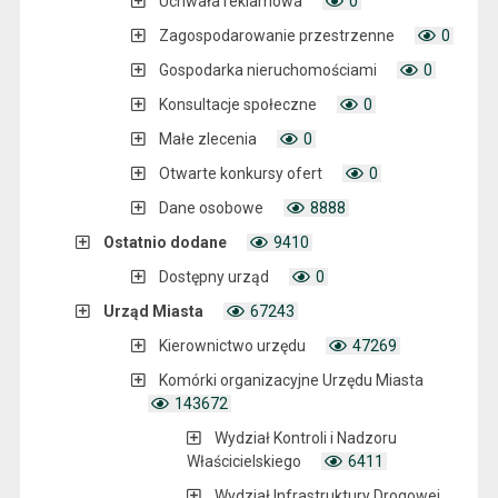
Uchwała reklamowa
0
Zagospodarowanie przestrzenne
0
Gospodarka nieruchomościami
0
Konsultacje społeczne
0
Małe zlecenia
0
Otwarte konkursy ofert
0
Dane osobowe
8888
Ostatnio dodane
9410
Dostępny urząd
0
Urząd Miasta
67243
Kierownictwo urzędu
47269
Komórki organizacyjne Urzędu Miasta
143672
Wydział Kontroli i Nadzoru
Właścicielskiego
6411
Wydział Infrastruktury Drogowej