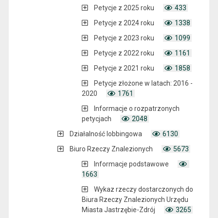
Petycje z 2025 roku
433
Petycje z 2024 roku
1338
Petycje z 2023 roku
1099
Petycje z 2022 roku
1161
Petycje z 2021 roku
1858
Petycje złożone w latach: 2016 -
2020
1761
Informacje o rozpatrzonych
petycjach
2048
Działalność lobbingowa
6130
Biuro Rzeczy Znalezionych
5673
Informacje podstawowe
1663
Wykaz rzeczy dostarczonych do
Biura Rzeczy Znalezionych Urzędu
Miasta Jastrzębie-Zdrój
3265