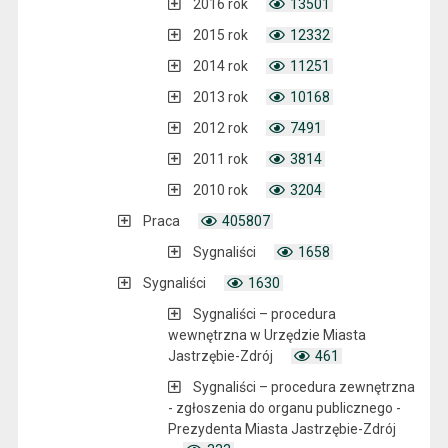
2016 rok
13501
2015 rok
12332
2014 rok
11251
2013 rok
10168
2012 rok
7491
2011 rok
3814
2010 rok
3204
Praca
405807
Sygnaliści
1658
Sygnaliści
1630
Sygnaliści – procedura
wewnętrzna w Urzędzie Miasta
Jastrzębie-Zdrój
461
Sygnaliści – procedura zewnętrzna
- zgłoszenia do organu publicznego -
Prezydenta Miasta Jastrzębie-Zdrój