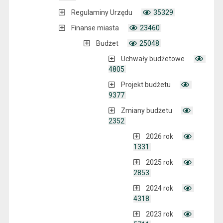
Regulaminy Urzędu
35329
Finanse miasta
23460
Budżet
25048
Uchwały budżetowe
4805
Projekt budżetu
9377
Zmiany budżetu
2352
2026 rok
1331
2025 rok
2853
2024 rok
4318
2023 rok