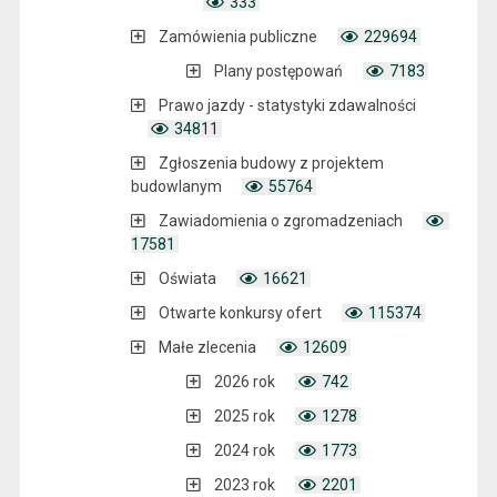
333
Zamówienia publiczne
229694
Plany postępowań
7183
Prawo jazdy - statystyki zdawalności
34811
Zgłoszenia budowy z projektem
budowlanym
55764
Zawiadomienia o zgromadzeniach
17581
Oświata
16621
Otwarte konkursy ofert
115374
Małe zlecenia
12609
2026 rok
742
2025 rok
1278
2024 rok
1773
2023 rok
2201