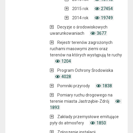
2015 rok
27454
2014 rok
19749
Decyzje o środowiskowych
uwarunkowaniach
3677
Rejestr terenów zagrożonych
ruchami masowymi ziemi oraz
terenów na których występują te ruchy
1204
Program Ochrony Środowiska
4028
Pomniki przyrody
1838
Pomiary ruchu drogowego na
terenie miasta Jastrzębie-Zdrój
1893
Zakłady przemysłowe emitujące
pyły do atmosfery
1850
Zgłoszenie instalacji