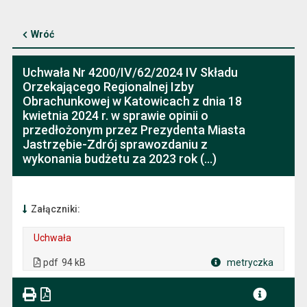
Wróć
Uchwała Nr 4200/IV/62/2024 IV Składu
Orzekającego Regionalnej Izby
Obrachunkowej w Katowicach z dnia 18
kwietnia 2024 r. w sprawie opinii o
przedłożonym przez Prezydenta Miasta
Jastrzębie-Zdrój sprawozdaniu z
wykonania budżetu za 2023 rok (...)
Załączniki:
Uchwała
. Plik w formacie: pdf
. Rozmiar pliku: 94 kB
. Otwiera się w nowej karcie.
pdf
94 kB
metryczka
Plik w formacie