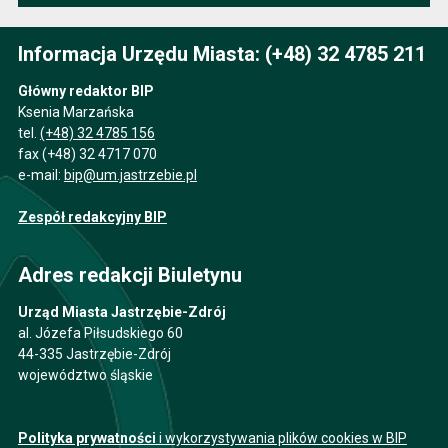
Informacja Urzędu Miasta: (+48) 32 4785 211
Główny redaktor BIP
Ksenia Marzańska
tel.
(+48) 32 4785 156
fax (+48) 32 4717 070
e-mail:
bip@um.jastrzebie.pl
Zespół redakcyjny BIP
Adres redakcji Biuletynu
Urząd Miasta Jastrzębie-Zdrój
al. Józefa Piłsudskiego 60
44-335 Jastrzębie-Zdrój
województwo śląskie
Polityka prywatności
i wykorzystywania plików cookies w BIP