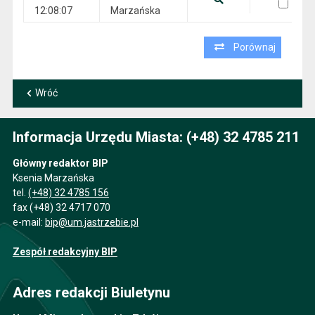
12:08:07
Marzańska
Pokaż podgląd wersji z dnia 30.03.2023 12:08:07
Porównaj
Wróć
Informacja Urzędu Miasta: (+48) 32 4785 211
Główny redaktor BIP
Ksenia Marzańska
tel.
(+48) 32 4785 156
fax (+48) 32 4717 070
e-mail:
bip@um.jastrzebie.pl
Zespół redakcyjny BIP
Adres redakcji Biuletynu