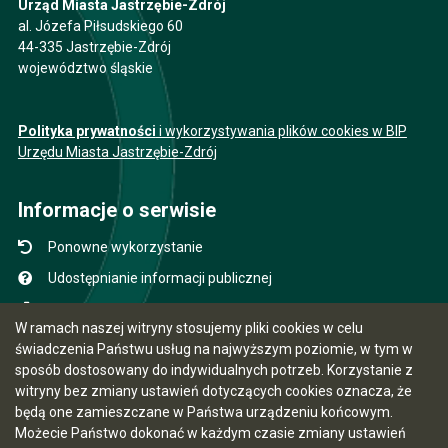
Urząd Miasta Jastrzębie-Zdrój
al. Józefa Piłsudskiego 60
44-335 Jastrzębie-Zdrój
województwo śląskie
Polityka prywatności
i wykorzystywania plików cookies w BIP
Urzędu Miasta Jastrzębie-Zdrój
Informacje o serwisie
Ponowne wykorzystanie
Udostępnianie informacji publicznej
Mapa serwisu
W ramach naszej witryny stosujemy pliki cookies w celu
Instrukcja obsługi
świadczenia Państwu usług na najwyższym poziomie, w tym w
sposób dostosowany do indywidualnych potrzeb. Korzystanie z
Statystyki oglądalności
witryny bez zmiany ustawień dotyczących cookies oznacza, że
Ostatnio dodane
będą one zamieszczane w Państwa urządzeniu końcowym.
Możecie Państwo dokonać w każdym czasie zmiany ustawień
Ostatnia aktualizacja BIP: 07.08.2026 09:35