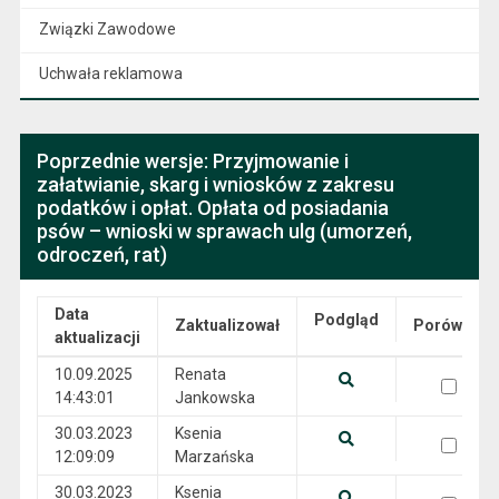
Związki Zawodowe
Uchwała reklamowa
Poprzednie wersje: Przyjmowanie i
załatwianie, skarg i wniosków z zakresu
podatków i opłat. Opłata od posiadania
psów – wnioski w sprawach ulg (umorzeń,
odroczeń, rat)
Data
Podgląd
Zaktualizował
Porównaj
aktualizacji
Wersje
10.09.2025
Renata
wersja 10.09.2025 14:43:01
14:43:01
Jankowska
Pokaż podgląd wersji z dnia 10.09.2025 14:43:01
30.03.2023
Ksenia
wersja 30.03.2023 12:09:09
12:09:09
Marzańska
Pokaż podgląd wersji z dnia 30.03.2023 12:09:09
30.03.2023
Ksenia
wersja 30.03.2023 12:08:07