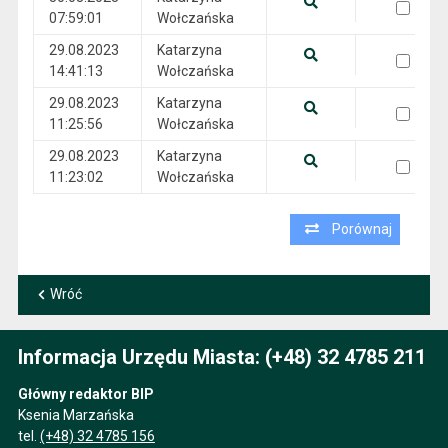
07:59:01
Wołczańska
Pokaż podgląd wersji z dnia 30.08.2023 07:59:01
29.08.2023
Katarzyna
wersja 29.08.2023 14:41:13
14:41:13
Wołczańska
Pokaż podgląd wersji z dnia 29.08.2023 14:41:13
29.08.2023
Katarzyna
wersja 29.08.2023 11:25:56
11:25:56
Wołczańska
Pokaż podgląd wersji z dnia 29.08.2023 11:25:56
29.08.2023
Katarzyna
wersja 29.08.2023 11:23:02
11:23:02
Wołczańska
Pokaż podgląd wersji z dnia 29.08.2023 11:23:02
Porównaj
Wróć
Informacja Urzędu Miasta: (+48) 32 4785 211
Główny redaktor BIP
Ksenia Marzańska
tel.
(+48) 32 4785 156