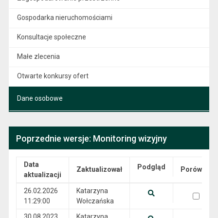
Gospodarka nieruchomościami
Konsultacje społeczne
Małe zlecenia
Otwarte konkursy ofert
Dane osobowe
Poprzednie wersje: Monitoring wizyjny
Data
Podgląd
Zaktualizował
Porównaj
aktualizacji
Wersje
26.02.2026
Katarzyna
wersja 26.02.2026 11:29:00
11:29:00
Wołczańska
Pokaż podgląd wersji z dnia 26.02.2026 11:29:00
30.08.2023
Katarzyna
wersja 30.08.2023 07:59:01