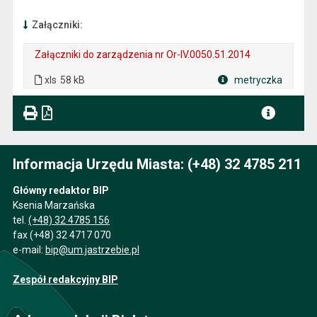
Załączniki:
Załączniki do zarządzenia nr Or-IV.0050.51.2014
. Plik w formacie: xls
. Rozmiar pliku: 58 kB
xls
58 kB
metryczka
Plik w formacie
Informacja Urzędu Miasta: (+48) 32 4785 211
Główny redaktor BIP
Ksenia Marzańska
tel.
(+48) 32 4785 156
fax (+48) 32 4717 070
e-mail:
bip@um.jastrzebie.pl
Zespół redakcyjny BIP