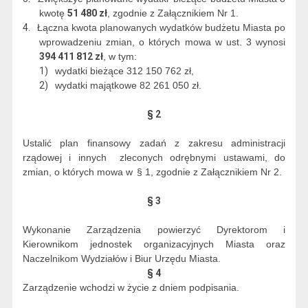
kwotę
51 480 zł
, zgodnie z Załącznikiem Nr 1.
4.
Łączna kwota planowanych wydatków budżetu Miasta po
wprowadzeniu zmian, o których mowa w ust. 3 wynosi
394 411 812 zł
, w tym:
1)
wydatki bieżące 312 150 762 zł,
2)
wydatki majątkowe 82 261 050 zł.
§ 2
Ustalić plan finansowy zadań z zakresu administracji
rządowej i innych
zleconych odrębnymi ustawami, do
zmian, o których mowa w
§ 1, zgodnie z Załącznikiem Nr 2.
§ 3
Wykonanie Zarządzenia powierzyć Dyrektorom i
Kierownikom jednostek organizacyjnych Miasta oraz
Naczelnikom Wydziałów i Biur Urzędu Miasta.
§ 4
Zarządzenie wchodzi w życie z dniem podpisania.