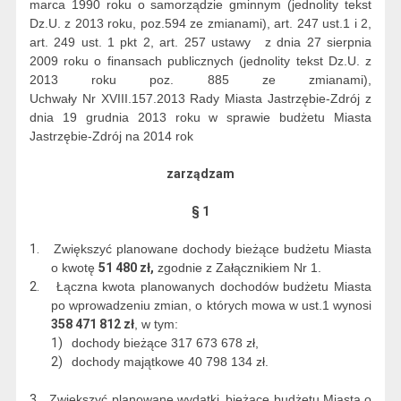
marca 1990 roku o samorządzie gminnym (jednolity tekst
Dz.U. z 2013 roku, poz.594 ze zmianami), art. 247 ust.1 i 2,
art. 249 ust. 1 pkt 2, art. 257 ustawy
z dnia 27 sierpnia
2009 roku o finansach publicznych (jednolity tekst Dz.U. z
2013 roku poz. 885 ze zmianami),
Uchwały Nr XVIII.157.2013 Rady Miasta Jastrzębie-Zdrój z
dnia 19 grudnia 2013 roku w sprawie budżetu Miasta
Jastrzębie-Zdrój na 2014 rok
zarządzam
§ 1
1.
Zwiększyć planowane dochody bieżące budżetu Miasta
o kwotę
51 480 zł,
zgodnie z Załącznikiem Nr 1.
2.
Łączna kwota planowanych dochodów budżetu Miasta
po wprowadzeniu zmian, o których mowa w ust.1 wynosi
358 471 812 zł
, w tym:
1)
dochody bieżące 317 673 678 zł,
2)
dochody majątkowe 40 798 134 zł.
3.
Zwiększyć planowane wydatki
bieżące budżetu Miasta o