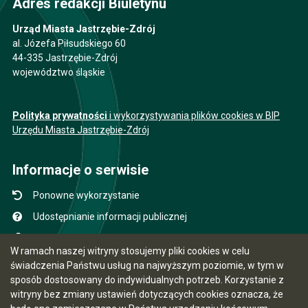
Adres redakcji Biuletynu
Urząd Miasta Jastrzębie-Zdrój
al. Józefa Piłsudskiego 60
44-335 Jastrzębie-Zdrój
województwo śląskie
Polityka prywatności
i wykorzystywania plików cookies w BIP
Urzędu Miasta Jastrzębie-Zdrój
Informacje o serwisie
Ponowne wykorzystanie
Udostępnianie informacji publicznej
Mapa serwisu
W ramach naszej witryny stosujemy pliki cookies w celu
Instrukcja obsługi
świadczenia Państwu usług na najwyższym poziomie, w tym w
sposób dostosowany do indywidualnych potrzeb. Korzystanie z
Statystyki oglądalności
witryny bez zmiany ustawień dotyczących cookies oznacza, że
Ostatnio dodane