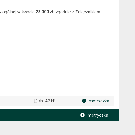
 ogólnej w kwocie
23 000 zł
, zgodnie z Załącznikiem.
xls
42 kB
metryczka
Plik w formacie
metryczka