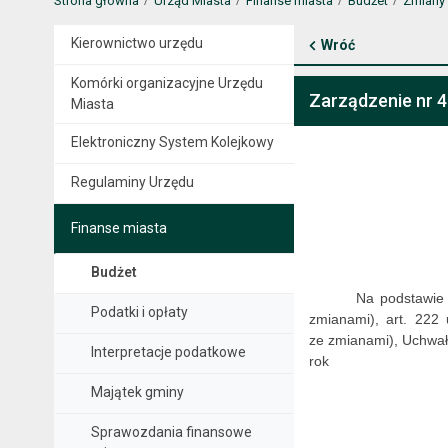
Strona główna
Urząd Miasta
Finanse miasta
Budżet
Zmiany
Kierownictwo urzędu
Wróć
Komórki organizacyjne Urzędu
Zarządzenie nr 4
Miasta
Elektroniczny System Kolejkowy
Regulaminy Urzędu
Finanse miasta
Budżet
Na podstawie 
Podatki i opłaty
zmianami), art. 222 
ze zmianami), Uchwały
Interpretacje podatkowe
rok
Majątek gminy
Sprawozdania finansowe