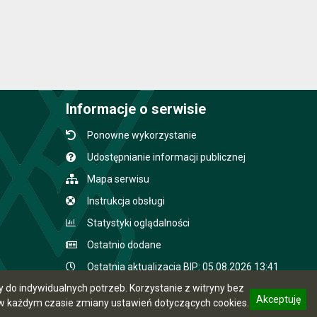
Informacje o serwisie
Ponowne wykorzystanie
Udostępnianie informacji publicznej
Mapa serwisu
Instrukcja obsługi
Statystyki oglądalności
Ostatnio dodane
Ostatnia aktualizacja BIP: 05.08.2026 13:41
do indywidualnych potrzeb. Korzystanie z witryny bez
Akceptuję
 każdym czasie zmiany ustawień dotyczących cookies.
CMS i hosting: Logonet Sp. z o.o. w Bydgoszczy
informację o polityce prywatności