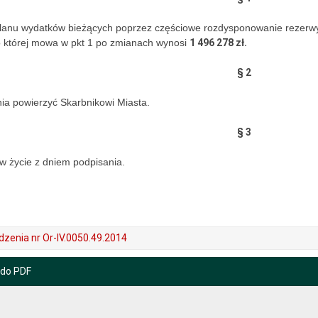
lanu wydatków bieżących poprzez częściowe rozdysponowanie rezerwy
 której mowa w pkt 1 po zmianach wynosi
1 496 278 zł.
§ 2
a powierzyć Skarbnikowi Miasta.
§ 3
w życie z dniem podpisania.
dzenia nr Or-IV.0050.49.2014
 do PDF