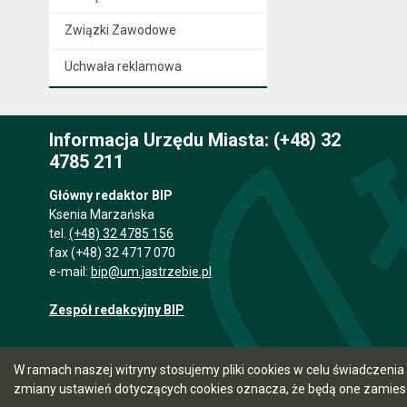
Związki Zawodowe
Uchwała reklamowa
Informacja Urzędu Miasta: (+48) 32
4785 211
Główny redaktor BIP
Ksenia Marzańska
tel.
(+48) 32 4785 156
fax (+48) 32 4717 070
e-mail:
bip@um.jastrzebie.pl
Zespół redakcyjny BIP
W ramach naszej witryny stosujemy pliki cookies w celu świadczen
zmiany ustawień dotyczących cookies oznacza, że będą one zamie
5.7.0 [15]