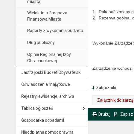
miasta
1.
Dokonać zmiany p
Wieloletnia Prognoza
2.
Rezerwa ogólna, o
Finansowa Miasta
Raporty z wykonania budżetu
Dług publiczny
Wykonanie Zarządzeni
Opinie Regionalnej Izby
Obrachunkowej
Zarządzenie wchodzi 
Jastrzębski Budżet Obywatelski
Oświadczenia majątkowe
Załączniki:
Rejestry, ewidencje, archiwa
Załącznik do zarzą
Tablica ogłoszeń
. Plik w formacie: xls
. Rozmiar pliku: 42 kB
Drukuj
Zapisz
Gospodarka odpadami
. Ta sama treść dostępna jest na bieżącej stronie
Nieodpłatna pomoc prawna