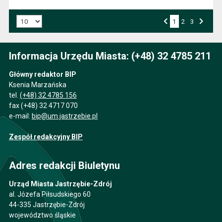
Liczba art. na stronie:
1
Przejdź do strony numer
2
Przejdź do strony numer
3
Strona numer
Poprzednia strona
Następna strona
Informacja Urzędu Miasta: (+48) 32 4785 211
Główny redaktor BIP
Ksenia Marzańska
tel.
(+48) 32 4785 156
fax (+48) 32 4717 070
e-mail:
bip@um.jastrzebie.pl
Zespół redakcyjny BIP
Adres redakcji Biuletynu
Urząd Miasta Jastrzębie-Zdrój
al. Józefa Piłsudskiego 60
44-335 Jastrzębie-Zdrój
województwo śląskie