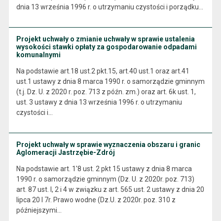
dnia 13 września 1996 r. o utrzymaniu czystości i porządku…
Projekt uchwały o zmianie uchwały w sprawie ustalenia
wysokości stawki opłaty za gospodarowanie odpadami
komunalnymi
Na podstawie art.18 ust.2 pkt.15, art.40 ust.1 oraz art.41
ust.1 ustawy z dnia 8 marca 1990 r. o samorządzie gminnym
(t.j. Dz. U. z 2020 r. poz. 713 z późn. zm.) oraz art. 6k ust. 1,
ust. 3 ustawy z dnia 13 września 1996 r. o utrzymaniu
czystości i…
Projekt uchwały w sprawie wyznaczenia obszaru i granic
Aglomeracji Jastrzębie-Zdrój
Na podstawie art. 1'8 ust. 2 pkt 15 ustawy z dnia 8 marca
1990 r. o samorządzie gminnym (Dz. U. z 2020r. poz. 713)
art. 87 ust. I, 2 i 4 w związku z art. 565 ust. 2 ustawy z dnia 20
lipca 20 l 7r. Prawo wodne (Dz.U. z 2020r. poz. 310 z
późniejszymi…