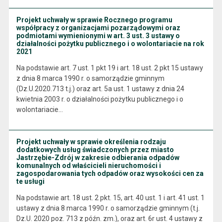
Projekt uchwały w sprawie Rocznego programu
współpracy z organizacjami pozarządowymi oraz
podmiotami wymienionymi w art. 3 ust. 3 ustawy o
działalności pożytku publicznego i o wolontariacie na rok
2021
Na podstawie art. 7 ust. 1 pkt 19 i art. 18 ust. 2 pkt 15 ustawy
z dnia 8 marca 1990 r. o samorządzie gminnym
(Dz.U.2020.713 t.j.) oraz art. 5a ust. 1 ustawy z dnia 24
kwietnia 2003 r. o działalności pożytku publicznego i o
wolontariacie…
Projekt uchwały w sprawie określenia rodzaju
dodatkowych usług świadczonych przez miasto
Jastrzębie-Zdrój w zakresie odbierania odpadów
komunalnych od właścicieli nieruchomości i
zagospodarowania tych odpadów oraz wysokości cen za
te usługi
Na podstawie art. 18 ust. 2 pkt. 15, art. 40 ust. 1 i art. 41 ust. 1
ustawy z dnia 8 marca 1990 r. o samorządzie gminnym (t.j.
Dz.U. 2020 poz. 713 z późn. zm.), oraz art. 6r ust. 4 ustawy z