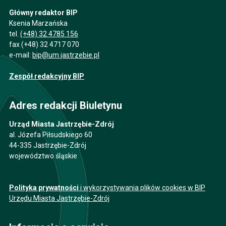
Główny redaktor BIP
Ksenia Marzańska
tel.
(+48) 32 4785 156
fax (+48) 32 4717 070
e-mail:
bip@um.jastrzebie.pl
Zespół redakcyjny BIP
Adres redakcji Biuletynu
Urząd Miasta Jastrzębie-Zdrój
al. Józefa Piłsudskiego 60
44-335 Jastrzębie-Zdrój
województwo śląskie
Polityka prywatności
i wykorzystywania plików cookies w BIP
Urzędu Miasta Jastrzębie-Zdrój