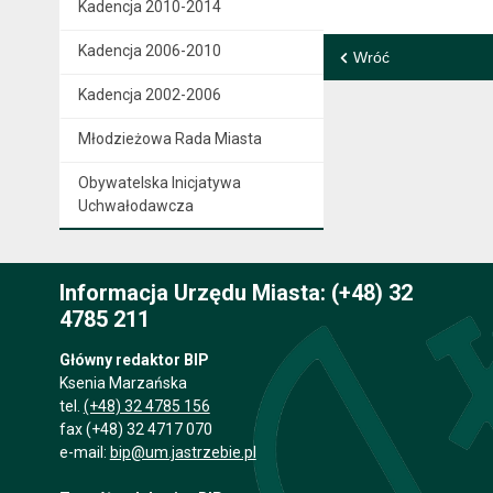
Kadencja 2010-2014
Kadencja 2006-2010
Wróć
Kadencja 2002-2006
Młodzieżowa Rada Miasta
Obywatelska Inicjatywa
Uchwałodawcza
Informacja Urzędu Miasta: (+48) 32
4785 211
Główny redaktor BIP
Ksenia Marzańska
tel.
(+48) 32 4785 156
fax (+48) 32 4717 070
e-mail:
bip@um.jastrzebie.pl