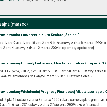
wał
2017 rok
zajna (marzec)
rawie zamiaru utworzenia Klubu Seniora „Senior+"
t. 1, art. 9 ust. 1, art. 18 ust. 2 pkt 9 lit. h ustawy z dnia 8 marca 199
ust. 2 pkt. 4 ustawy z dnia 12 marca 2004 r. o pomocy społecznej…
prawie zmiany Uchwały budżetowej Miasta Jastrzębie-Zdrój na 2017
t. 1 i 2, pkt 4, 9 lit. d, pkt. 10, art. 51 ust 1, art. 58, art. 61 ustawy z
. 446 ze zmianami), w związku z art. 92 ust. 3 ustawy z dnia 5…
prawie zmiany Wieloletniej Prognozy Finansowej Miasta Jastrzębie-
ust. 2 pkt 15 ustawy z dnia 8 marca 1990 roku o samorządzie gminnym (je
 ust. 1 i 6 i art. 231 ustawy z dnia 27 sierpnia 2009 roku o finansach…