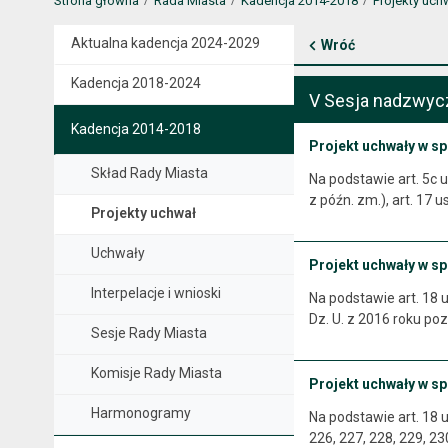
Strona główna
Rada Miasta
Kadencja 2014-2018
Projekty uch
Aktualna kadencja 2024-2029
Wróć
Kadencja 2018-2024
V Sesja nadzwyc
Kadencja 2014-2018
Projekt uchwały w sp
Skład Rady Miasta
Na podstawie art. 5c us
z późn. zm.), art. 17 
Projekty uchwał
Uchwały
Projekt uchwały w s
Interpelacje i wnioski
Na podstawie art. 18 us
Dz. U. z 2016 roku poz
Sesje Rady Miasta
Komisje Rady Miasta
Projekt uchwały w s
Harmonogramy
Na podstawie art. 18 
226, 227, 228, 229, 230