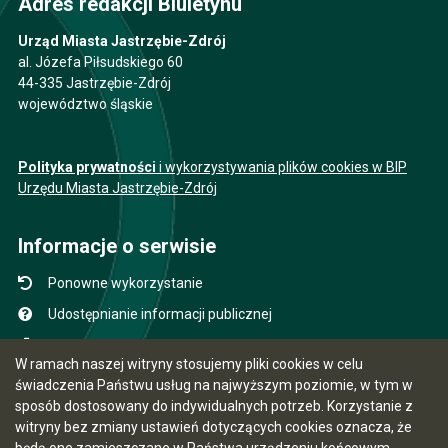
Adres redakcji Biuletynu
Urząd Miasta Jastrzębie-Zdrój
al. Józefa Piłsudskiego 60
44-335 Jastrzębie-Zdrój
województwo śląskie
Polityka prywatności
i wykorzystywania plików cookies w BIP
Urzędu Miasta Jastrzębie-Zdrój
Informacje o serwisie
Ponowne wykorzystanie
Udostępnianie informacji publicznej
Mapa serwisu
W ramach naszej witryny stosujemy pliki cookies w celu
Instrukcja obsługi
świadczenia Państwu usług na najwyższym poziomie, w tym w
sposób dostosowany do indywidualnych potrzeb. Korzystanie z
Statystyki oglądalności
witryny bez zmiany ustawień dotyczących cookies oznacza, że
Ostatnio dodane
będą one zamieszczane w Państwa urządzeniu końcowym.