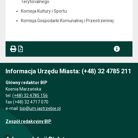
Terytorialnego
Komisja Kultury i Sportu
Komisja Gospodarki Komunalnej i Przestrzennej
Informacja Urzędu Miasta: (+48) 32 4785 211
Główny redaktor BIP
Ksenia Marzańska
tel.
(+48) 32 4785 156
fax (+48) 32 4717 070
e-mail:
bip@um.jastrzebie.pl
Zespół redakcyjny BIP