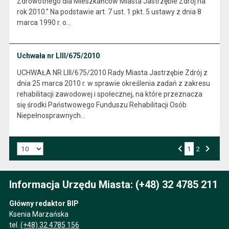
Zdrowotnego dla Mieszkańców Miasta Jastrzębie Zdrój na
rok 2010.” Na podstawie art. 7 ust. 1 pkt. 5 ustawy z dnia 8
marca 1990 r. o…
Uchwała nr LIII/675/2010
UCHWAŁA NR LIII/675/2010 Rady Miasta Jastrzębie Zdrój z
dnia 25 marca 2010 r. w sprawie określenia zadań z zakresu
rehabilitacji zawodowej i społecznej, na które przeznacza
się środki Państwowego Funduszu Rehabilitacji Osób
Niepełnosprawnych…
Liczba art. na stronie:
1
Przejdź do strony numer
2
Strona numer
Poprzednia strona
Następna strona
Informacja Urzędu Miasta: (+48) 32 4785 211
Główny redaktor BIP
Ksenia Marzańska
tel.
(+48) 32 4785 156