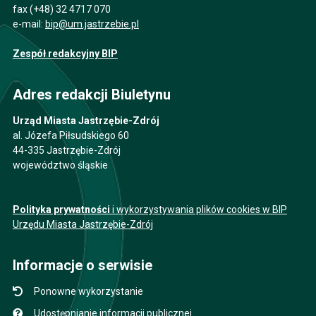
fax (+48) 32 4717 070
e-mail:
bip@um.jastrzebie.pl
Zespół redakcyjny BIP
Adres redakcji Biuletynu
Urząd Miasta Jastrzębie-Zdrój
al. Józefa Piłsudskiego 60
44-335 Jastrzębie-Zdrój
województwo śląskie
Polityka prywatności
i wykorzystywania plików cookies w BIP
Urzędu Miasta Jastrzębie-Zdrój
Informacje o serwisie
Ponowne wykorzystanie
Udostępnianie informacji publicznej