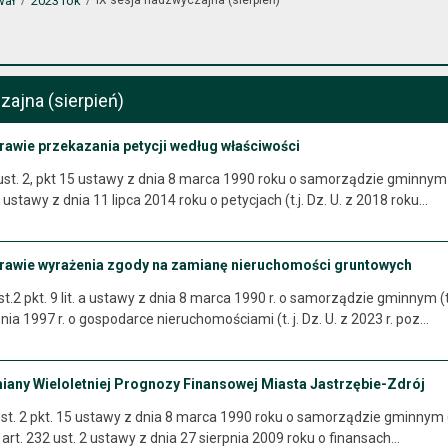
wał
2023 rok
zajna (sierpień)
rawie przekazania petycji według właściwości
 ust. 2, pkt 15 ustawy z dnia 8 marca 1990 roku o samorządzie gminnym (
1 ustawy z dnia 11 lipca 2014 roku o petycjach (t.j. Dz. U. z 2018 roku…
prawie wyrażenia zgody na zamianę nieruchomości gruntowych
.2 pkt. 9 lit. a ustawy z dnia 8 marca 1990 r. o samorządzie gminnym (t. j
nia 1997 r. o gospodarce nieruchomościami (t. j. Dz. U. z 2023 r. poz…
miany Wieloletniej Prognozy Finansowej Miasta Jastrzębie-Zdrój
st. 2 pkt. 15 ustawy z dnia 8 marca 1990 roku o samorządzie gminnym (t.j
1 i art. 232 ust. 2 ustawy z dnia 27 sierpnia 2009 roku o finansach…