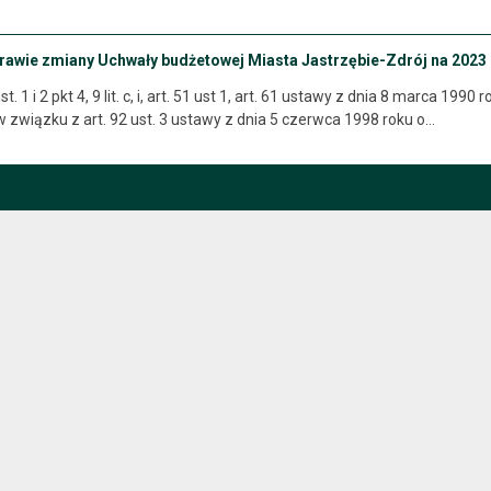
prawie zmiany Uchwały budżetowej Miasta Jastrzębie-Zdrój na 2023
t. 1 i 2 pkt 4, 9 lit. c, i, art. 51 ust 1, art. 61 ustawy z dnia 8 marca 1
w związku z art. 92 ust. 3 ustawy z dnia 5 czerwca 1998 roku o…