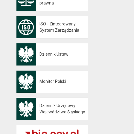
prawna
ISO - Zintegrowany
System Zarządzania
Dziennik Ustaw
Otwiera się w nowej karcie
Monitor Polski
Otwiera się w nowej karcie
Dziennik Urzędowy
Otwiera się w nowej karcie
Województwa Śląskiego