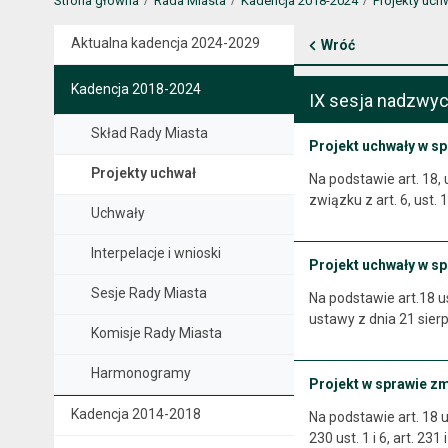
Strona główna
Rada Miasta
Kadencja 2018-2024
Projekty uch
Aktualna kadencja 2024-2029
Wróć
Kadencja 2018-2024
IX sesja nadzwyc
Skład Rady Miasta
Projekt uchwały w sp
Projekty uchwał
Na podstawie art. 18,
związku z art. 6, ust. 
Uchwały
Interpelacje i wnioski
Projekt uchwały w s
Sesje Rady Miasta
Na podstawie art.18 ust
ustawy z dnia 21 sierp
Komisje Rady Miasta
Harmonogramy
Projekt w sprawie z
Kadencja 2014-2018
Na podstawie art. 18 u
230 ust. 1 i 6, art. 23