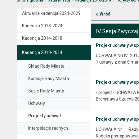
Strona główna
Rada Miasta
Kadencja 2010-2014
Projekty uch
Aktualna kadencja 2024-2029
Wróć
Kadencja 2018-2024
IV Sesja Zwyczaj
Kadencja 2014-2018
Projekt uchwały w sp
Kadencja 2010-2014
UCHWAŁA NR IV. .2012 
1 ustawy z dnia 8 mar
Skład Rady Miasta
Komisje Rady Miasta
Projekt uchwały w sp
Sesje Rady Miasta
- projekt - UCHWAŁA N
Bronisława Czecha 20 A
Uchwały
Projekty uchwał
Projekt uchwały w sp
Interpelacje radnych
UCHWAŁA Nr ….. Rady M
Kodeks postępowania a