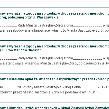
prawie wyrażenia zgody na sprzedaż w drodze przetargu nieruchom
rój, położonej przy ul. Warszawskiej
__________ Rady Miasta Jastrzębie-Zdrój z dnia_______________ w s
wej niezabudowanej stanowiącej własność Miasta Jastrzębie-Zdrój, poł
prawie wyrażenia zgody na sprzedaż w drodze przetargu nieruchomo
y ul. Powstańców Śląskich.
__________ Rady Miasta Jastrzębie-Zdrój z dnia_______________ w s
ej stanowiącej własność Miasta Jastrzębie-Zdrój, położonej przy ul.
prawie ustalenia opłat za świadczenia w publicznych przedszkolach
.............2012 Rady Miasta Jastrzębie-Zdrój z dnia.......................2
onych przez Miasto Jastrzębie-Zdrój Na podstawie art. 7 ust. 1…
prawie likwidacji szkół wchodzących w skład Zespołu Szkół Zawod