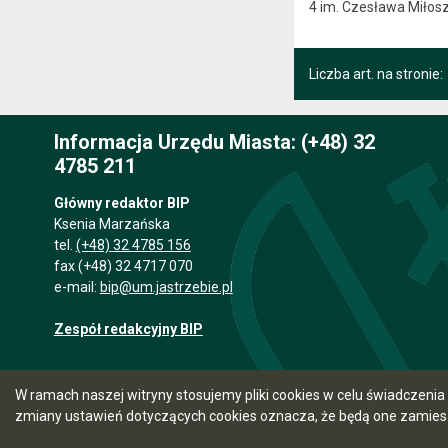
4 im. Czesława Miłosz
Liczba art. na stronie:
Informacja Urzędu Miasta: (+48) 32
4785 211
Główny redaktor BIP
Ksenia Marzańska
tel.
(+48) 32 4785 156
fax (+48) 32 4717 070
e-mail:
bip@um.jastrzebie.pl
Zespół redakcyjny BIP
W ramach naszej witryny stosujemy pliki cookies w celu świadczen
zmiany ustawień dotyczących cookies oznacza, że będą one zamie
5.7.0 [15]