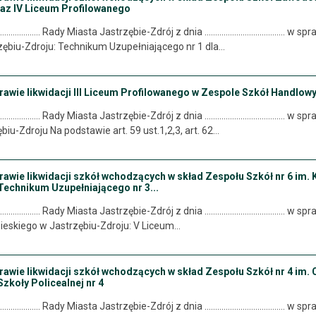
raz IV Liceum Profilowanego
............. Rady Miasta Jastrzębie-Zdrój z dnia .................................
biu-Zdroju: Technikum Uzupełniającego nr 1 dla…
rawie likwidacji III Liceum Profilowanego w Zespole Szkół Handlow
............ Rady Miasta Jastrzębie-Zdrój z dnia ...................................
iu-Zdroju Na podstawie art. 59 ust.1,2,3, art. 62…
rawie likwidacji szkół wchodzących w skład Zespołu Szkół nr 6 im. 
Technikum Uzupełniającego nr 3...
............. Rady Miasta Jastrzębie-Zdrój z dnia .................................
obieskiego w Jastrzębiu-Zdroju: V Liceum…
rawie likwidacji szkół wchodzących w skład Zespołu Szkół nr 4 im. 
zkoły Policealnej nr 4
............. Rady Miasta Jastrzębie-Zdrój z dnia .................................