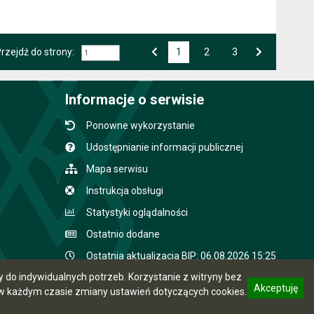
rzejdź do strony:
1
Przejdź do strony numer
2
Przejdź do strony numer
3
Strona numer
Poprzednia strona
Następna strona
Informacje o serwisie
Ponowne wykorzystanie
Udostępnianie informacji publicznej
Mapa serwisu
Instrukcja obsługi
Statystyki oglądalności
Ostatnio dodane
Ostatnia aktualizacja BIP: 06.08.2026 15:25
do indywidualnych potrzeb. Korzystanie z witryny bez
Akceptuję
 każdym czasie zmiany ustawień dotyczących cookies.
CMS i hosting: Logonet Sp. z o.o. w Bydgoszczy
informację o polityce prywatności