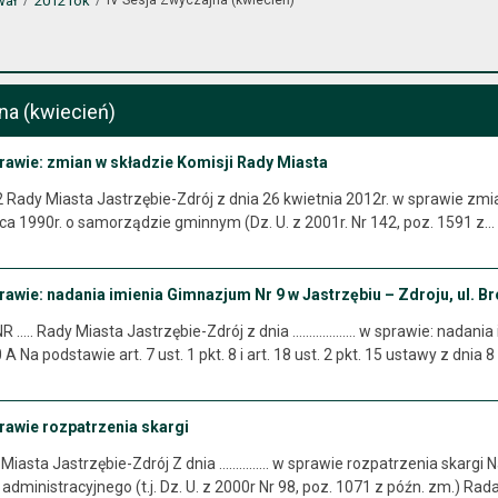
wał
2012 rok
na (kwiecień)
rawie: zmian w składzie Komisji Rady Miasta
Rady Miasta Jastrzębie-Zdrój z dnia 26 kwietnia 2012r. w sprawie zmia
ca 1990r. o samorządzie gminnym (Dz. U. z 2001r. Nr 142, poz. 1591 z…
rawie: nadania imienia Gimnazjum Nr 9 w Jastrzębiu – Zdroju, ul. B
R ….. Rady Miasta Jastrzębie-Zdrój z dnia ………………. w sprawie: nadania i
 Na podstawie art. 7 ust. 1 pkt. 8 i art. 18 ust. 2 pkt. 15 ustawy z dnia
rawie rozpatrzenia skargi
iasta Jastrzębie-Zdrój Z dnia …………… w sprawie rozpatrzenia skargi Na
dministracyjnego (t.j. Dz. U. z 2000r Nr 98, poz. 1071 z późn. zm.) Rad