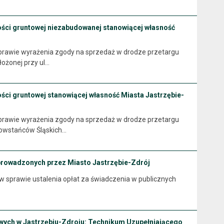
ości gruntowej niezabudowanej stanowiącej własność
prawie wyrażenia zgody na sprzedaż w drodze przetargu
ożonej przy ul…
ści gruntowej stanowiącej własność Miasta Jastrzębie-
prawie wyrażenia zgody na sprzedaż w drodze przetargu
 Powstańców Śląskich…
 prowadzonych przez Miasto Jastrzębie-Zdrój
012 r. w sprawie ustalenia opłat za świadczenia w publicznych
owych w Jastrzębiu-Zdroju: Technikum Uzupełniającego