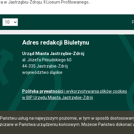
a w Jastrzębiu-Zdroju: II Liceum Profilowanego…
P
Adres redakcji Biuletynu
Urząd Miasta Jastrzębie-Zdrój
al. Józefa Piłsudskiego 60
44-335 Jastrzębie-Zdrój
województwo śląskie
Polityka prywatności
i wykorzystywania plików cookies
w BIP Urzędu Miasta Jastrzębie-Zdrój
ia Państwu usług na najwyższym poziomie, w tym w sposób dostosowany 
szczane w Państwa urządzeniu końcowym. Możecie Państwo dokonać w