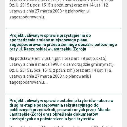
Dz. U. 2015 r, poz. 1515 z późn. zm.) oraz art 14 ust 1 i 2
ustawy z dnia 27 marca 2003 r o planowaniu i
zagospodarowaniu…
Projekt uchwały w sprawie przystąpienia do
sporządzenia zmiany miejscowego planu
zagospodarowania przestrzennego obszaru położonego
przy ul. Kaszubskiej w Jastrzębiu-Zdroju
Na podstawie art. 7 ust. 1 pkt 1 oraz art. 18 ust. 2 pkt 5)
ustawy z dnia 8 marca 1990 r. o samorządzie gminnym (t.j.
Dz. U. 2015 r., poz. 1515, z późn. zm.) oraz art. 14 ust. 1 i 2
ustawy z dnia 27 marca 2003 r. o planowaniu i
zagospodarowaniu…
Projekt uchwały w sprawie ustalenia kryteriów naboru w
drugim etapie postępowania rekrutacyjnego do
publicznych przedszkoli, prowadzonych przez Miasta
Jastrzębie-Zdrój oraz określenia dokumentów
niezbędnych do potwierdzenia tych kryteriów