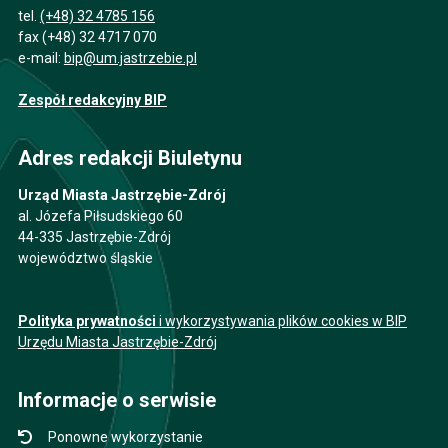
tel.
(+48) 32 4785 156
fax (+48) 32 4717 070
e-mail:
bip@um.jastrzebie.pl
Zespół redakcyjny BIP
Adres redakcji Biuletynu
Urząd Miasta Jastrzębie-Zdrój
al. Józefa Piłsudskiego 60
44-335 Jastrzębie-Zdrój
województwo śląskie
Polityka prywatności
i wykorzystywania plików cookies w BIP
Urzędu Miasta Jastrzębie-Zdrój
Informacje o serwisie
Ponowne wykorzystanie