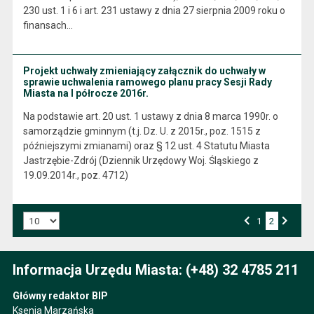
230 ust. 1 i 6 i art. 231 ustawy z dnia 27 sierpnia 2009 roku o
finansach…
Projekt uchwały zmieniający załącznik do uchwały w
sprawie uchwalenia ramowego planu pracy Sesji Rady
Miasta na I półrocze 2016r.
Na podstawie art. 20 ust. 1 ustawy z dnia 8 marca 1990r. o
samorządzie gminnym (t.j. Dz. U. z 2015r., poz. 1515 z
późniejszymi zmianami) oraz § 12 ust. 4 Statutu Miasta
Jastrzębie-Zdrój (Dziennik Urzędowy Woj. Śląskiego z
19.09.2014r., poz. 4712)
Liczba art. na stronie:
Przejdź do strony numer
1
2
Strona numer
Poprzednia strona
Następna strona
Informacja Urzędu Miasta: (+48) 32 4785 211
Główny redaktor BIP
Ksenia Marzańska