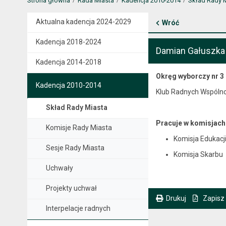
Strona główna
Rada Miasta
Kadencja 2010-2014
Skład Rady 
Aktualna kadencja 2024-2029
Wróć
Kadencja 2018-2024
Damian Gałuszka
Kadencja 2014-2018
Okręg wyborczy nr 3
Kadencja 2010-2014
Klub Radnych Wspóln
Skład Rady Miasta
Pracuje w komisjach
Komisje Rady Miasta
Komisja Edukacj
Sesje Rady Miasta
Komisja Skarbu
Uchwały
Projekty uchwał
Drukuj
Zapisz
Interpelacje radnych
. Ta sama treść dostępna jest na bieżącej stronie