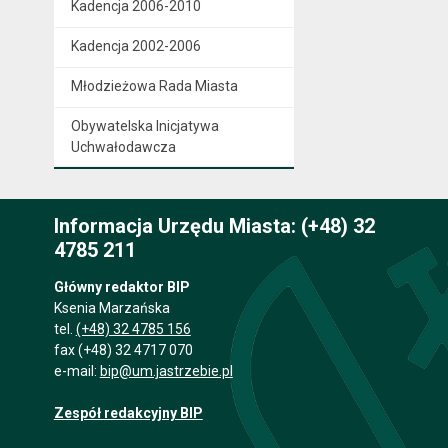
Kadencja 2006-2010
Kadencja 2002-2006
Młodzieżowa Rada Miasta
Obywatelska Inicjatywa
Uchwałodawcza
Informacja Urzędu Miasta: (+48) 32
4785 211
Główny redaktor BIP
Ksenia Marzańska
tel.
(+48) 32 4785 156
fax (+48) 32 4717 070
e-mail:
bip@um.jastrzebie.pl
Zespół redakcyjny BIP