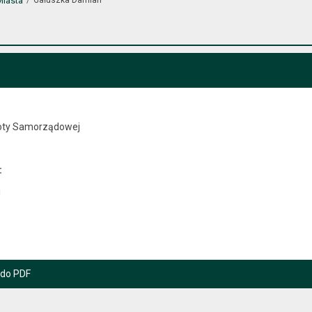
Miasta
oty Samorządowej
:
i
 do PDF