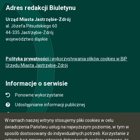
Adres redakcji Biuletynu
Urząd Miasta Jastrzębie-Zdrój
al. Józefa Piłsudskiego 60
44-335 Jastrzębie-Zdrój
województwo śląskie
Polityka prywatności
i wykorzystywania plików cookies w BIP
Urzędu Miasta Jastrzębie-Zdrój
Informacje o serwisie
Ponowne wykorzystanie
Udostępnianie informacji publicznej
Mapa serwisu
W ramach naszej witryny stosujemy pliki cookies w celu
Instrukcja obsługi
świadczenia Państwu usług na najwyższym poziomie, w tym w
sposób dostosowany do indywidualnych potrzeb. Korzystanie z
Statystyki oglądalności
witryny bez zmiany ustawień dotyczących cookies oznacza, że