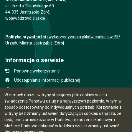
al. Józefa Piłsudskiego 60
44-335 Jastrzębie-Zdrój
województwo śląskie
Polityka prywatności
i wykorzystywania plików cookies w BIP
Urzędu Miasta Jastrzębie-Zdrój
Informacje o serwisie
Ponowne wykorzystanie
Udostępnianie informacji publicznej
Mapa serwisu
W ramach naszej witryny stosujemy pliki cookies w celu
Instrukcja obsługi
świadczenia Państwu usług na najwyższym poziomie, w tym w
sposób dostosowany do indywidualnych potrzeb. Korzystanie z
Statystyki oglądalności
witryny bez zmiany ustawień dotyczących cookies oznacza, że
Ostatnio dodane
będą one zamieszczane w Państwa urządzeniu końcowym.
Możecie Państwo dokonać w każdym czasie zmiany ustawień
Ostatnia aktualizacja BIP: 07.08.2026 12:31
dotyczących cookies.