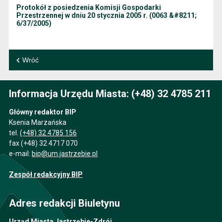
Protokół z posiedzenia Komisji Gospodarki
Przestrzennej w dniu 20 stycznia 2005 r. (0063 &#8211;
6/37/2005)
Wróć
Informacja Urzędu Miasta: (+48) 32 4785 211
Główny redaktor BIP
Ksenia Marzańska
tel.
(+48) 32 4785 156
fax (+48) 32 4717 070
e-mail:
bip@um.jastrzebie.pl
Zespół redakcyjny BIP
Adres redakcji Biuletynu
Urząd Miasta Jastrzębie-Zdrój