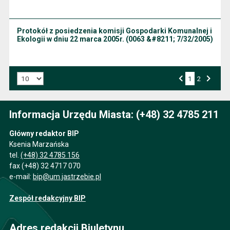
Protokół z posiedzenia komisji Gospodarki Komunalnej i
Ekologii w dniu 22 marca 2005r. (0063 &#8211; 7/32/2005)
Liczba art. na stronie:
1
Przejdź do strony numer
2
Strona numer
Poprzednia strona
Następna strona
Informacja Urzędu Miasta: (+48) 32 4785 211
Główny redaktor BIP
Ksenia Marzańska
tel.
(+48) 32 4785 156
fax (+48) 32 4717 070
e-mail:
bip@um.jastrzebie.pl
Zespół redakcyjny BIP
Adres redakcji Biuletynu