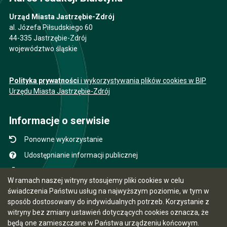
Urząd Miasta Jastrzębie-Zdrój
al. Józefa Piłsudskiego 60
44-335 Jastrzębie-Zdrój
województwo śląskie
Polityka prywatności
i wykorzystywania plików cookies w BIP
Urzędu Miasta Jastrzębie-Zdrój
Informacje o serwisie
Ponowne wykorzystanie
Udostępnianie informacji publicznej
Mapa serwisu
W ramach naszej witryny stosujemy pliki cookies w celu
Instrukcja obsługi
świadczenia Państwu usług na najwyższym poziomie, w tym w
sposób dostosowany do indywidualnych potrzeb. Korzystanie z
Statystyki oglądalności
witryny bez zmiany ustawień dotyczących cookies oznacza, że
Ostatnio dodane
będą one zamieszczane w Państwa urządzeniu końcowym.