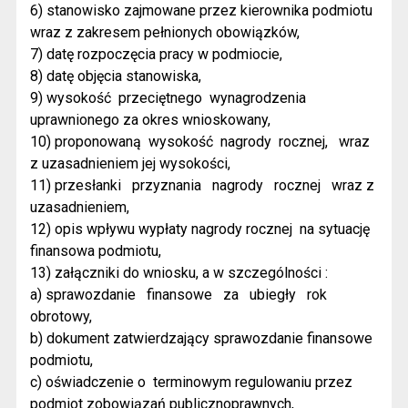
6) stanowisko zajmowane przez kierownika podmiotu
wraz z zakresem pełnionych obowiązków,
7) datę rozpoczęcia pracy w podmiocie,
8) datę objęcia stanowiska,
9) wysokość
przeciętnego
wynagrodzenia
uprawnionego za okres wnioskowany,
10) proponowaną
wysokość
nagrody
rocznej,
wraz
z uzasadnieniem jej wysokości,
11) przesłanki
przyznania
nagrody
rocznej
wraz z
uzasadnieniem,
12) opis wpływu wypłaty nagrody rocznej
na sytuację
finansowa podmiotu,
13) załączniki do wniosku, a w szczególności :
a) sprawozdanie
finansowe
za
ubiegły
rok
obrotowy,
b) dokument zatwierdzający sprawozdanie finansowe
podmiotu,
c) oświadczenie o
terminowym regulowaniu przez
podmiot zobowiązań publicznoprawnych,