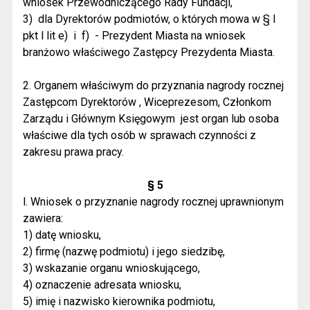
wniosek Przewodniczącego Rady Fundacji,
3)
dla Dyrektorów podmiotów, o których mowa w § l
pkt l lit e)
i
f)
- Prezydent Miasta na wniosek
branżowo właściwego Zastępcy Prezydenta Miasta.
2. Organem właściwym do przyznania nagrody rocznej
Zastępcom Dyrektorów , Wiceprezesom, Członkom
Zarządu i Głównym Księgowym
jest organ lub osoba
właściwe dla tych osób w sprawach czynności z
zakresu prawa pracy.
§ 5
l. Wniosek o przyznanie nagrody rocznej uprawnionym
zawiera:
1) datę wniosku,
2) firmę (nazwę podmiotu) i jego siedzibę,
3) wskazanie organu wnioskującego,
4) oznaczenie adresata wniosku,
5) imię i nazwisko kierownika podmiotu,