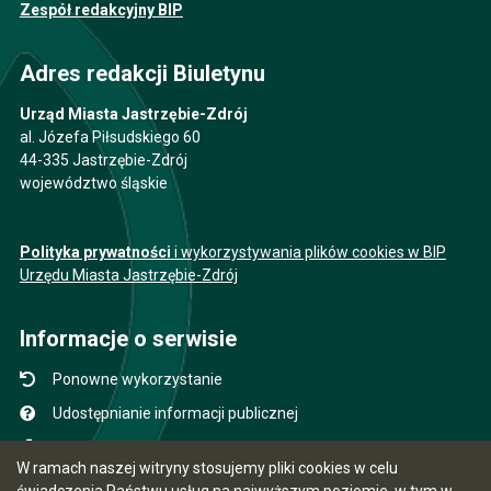
Zespół redakcyjny BIP
Adres redakcji Biuletynu
Urząd Miasta Jastrzębie-Zdrój
al. Józefa Piłsudskiego 60
44-335 Jastrzębie-Zdrój
województwo śląskie
Polityka prywatności
i wykorzystywania plików cookies w BIP
Urzędu Miasta Jastrzębie-Zdrój
Informacje o serwisie
Ponowne wykorzystanie
Udostępnianie informacji publicznej
Mapa serwisu
W ramach naszej witryny stosujemy pliki cookies w celu
Instrukcja obsługi
świadczenia Państwu usług na najwyższym poziomie, w tym w