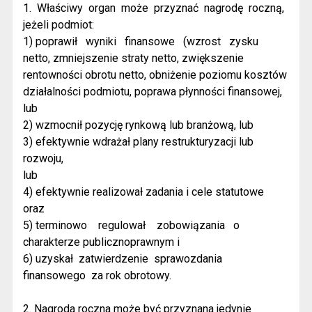
1.
Właściwy
organ
może
przyznać
nagrodę
roczną,
jeżeli podmiot:
1) poprawił
wyniki
finansowe
(wzrost
zysku
netto, zmniejszenie straty netto, zwiększenie
rentowności obrotu netto, obniżenie poziomu kosztów
działalności podmiotu, poprawa płynności finansowej,
lub
2) wzmocnił pozycję rynkową lub branżową, lub
3) efektywnie wdrażał plany restrukturyzacji lub
rozwoju,
lub
4) efektywnie realizował zadania i cele statutowe
oraz
5) terminowo
regulował
zobowiązania
o
charakterze publicznoprawnym i
6) uzyskał
zatwierdzenie
sprawozdania
finansowego
za rok obrotowy.
2. Nagroda roczna może być przyznana jedynie