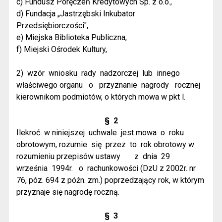
c) Fundusz Poręczeń Kredytowych Sp. z o.o.,
d) Fundacja „Jastrzębski Inkubator
Przedsiębiorczości",
e) Miejska Biblioteka Publiczna,
f) Miejski Ośrodek Kultury,
2)
wzór
wniosku
rady
nadzorczej
lub
innego
właściwego organu
o
przyznanie
nagrody
rocznej
kierownikom podmiotów, o których mowa w pkt l.
§
2
Ilekroć
w niniejszej
uchwale
jest mowa
o
roku
obrotowym, rozumie
się
przez
to
rok obrotowy w
rozumieniu przepisów ustawy
z
dnia
29
września
1994r.
o
rachunkowości (DzU z 2002r. nr
76, póz. 694 z późn. zm.) poprzedzający rok, w którym
przyznaje się nagrodę roczną.
§
3