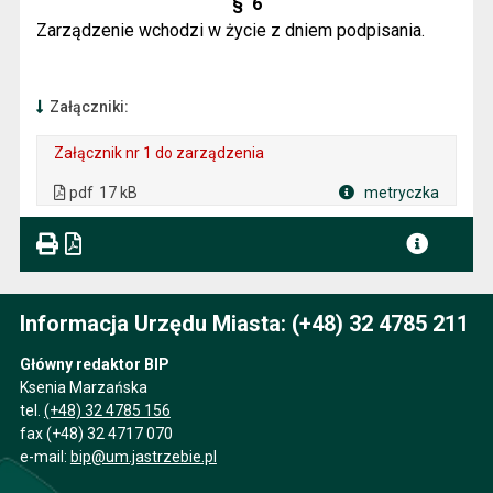
§
6
Zarządzenie wchodzi w życie z dniem podpisania.
Załączniki:
Załącznik nr 1 do zarządzenia
. Plik w formacie: pdf
. Rozmiar pliku: 17 kB
. Otwiera się w nowej karcie.
pdf
17 kB
metryczka
Plik w formacie
Informacja Urzędu Miasta: (+48) 32 4785 211
Główny redaktor BIP
Ksenia Marzańska
tel.
(+48) 32 4785 156
fax (+48) 32 4717 070
e-mail:
bip@um.jastrzebie.pl