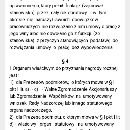
uprawnionemu, który pełnił
funkcję
(zajmował
stanowisko)
przez
cały rok obrotowy
i
w
tym
okresie
nie
naruszył
swoich
obowiązków
pracowniczych, nie rozwiązano z nim umowy o pracę z
jego winy albo nie odwołano go z funkcji
(ze
stanowiska)
z przyczyn stanowiących
podstawę
do
rozwiązania
umowy
o
pracę
bez wypowiedzenia .
§ 4
l. Organem właściwym do przyznania nagrody rocznej
jest :
1)
dla Prezesów podmiotów,
o których mowa w § l
pkt l lit. a)
- c)
- Walne Zgromadzenie Akcjonariuszy
lub Zgromadzenie
Wspólników
na
umotywowany
wniosek
Rady Nadzorczej lub innego statutowego
organu nadzorczego,
2)
dla Prezesa podmiotu, o którym mowa w § l pkt l lit
d) - właściwy
organ
statutowy
na
umotywowany