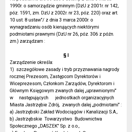
1990r. o samorządzie gminnym (DzU z 2001r. nr 142,
póz. 1591, zm. DzU z 2002r. nr 23, póz. 220) oraz art.
10 ust. 8 ustaw"/ z dnia 3 marca 2000r. o
wynagradzaniu osób kierujących niektórymi
podmiotami prawnymi (DzU nr 26, póz. 306 z późn.
zm.) zarządzam :
§ l
Zarządzenie określa:
1)
szczegółowe zasady i tryb przyznawania nagrody
rocznej Prezesom, Zastępcom Dyrektorów i
Wiceprezesom, Członkom Zarządów, Dyrektorom i
Głównym Księgowym zwanych dalej „uprawnionymi"
w
następujących
jednostkach organizacyjnych
Miasta Jastrzębie Zdrój,
zwanych dalej „podmiotami" :
a) Jastrzębski Zakład Wodociągów i Kanalizacji S.A.,
b) Jastrzębskie
Towarzystwo
Budownictwa
Społecznego „DASZEK" Sp. z o.o.,