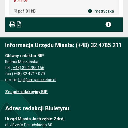
o 2013r.
. Plik w formacie: pdf
. Rozmiar pliku: 81 kB
. Otwiera się w nowej karcie.
pdf
81 kB
metryczka
Plik w formacie
Informacja Urzędu Miasta: (+48) 32 4785 211
Główny redaktor BIP
Ksenia Marzańska
tel.
(+48) 32 4785 156
fax (+48) 32 4717 070
e-mail:
bip@um.jastrzebie.pl
Zespół redakcyjny BIP
Adres redakcji Biuletynu
Urząd Miasta Jastrzębie-Zdrój
al. Józefa Piłsudskiego 60