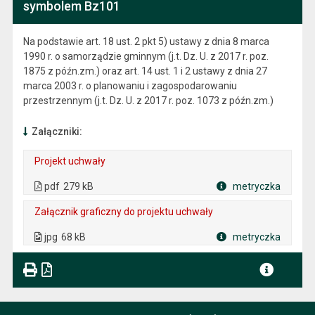
symbolem Bz101
Na podstawie art. 18 ust. 2 pkt 5) ustawy z dnia 8 marca
1990 r. o samorządzie gminnym (j.t. Dz. U. z 2017 r. poz.
1875 z późn.zm.) oraz art. 14 ust. 1 i 2 ustawy z dnia 27
marca 2003 r. o planowaniu i zagospodarowaniu
przestrzennym (j.t. Dz. U. z 2017 r. poz. 1073 z późn.zm.)
Załączniki:
Projekt uchwały
. Plik w formacie: pdf
. Rozmiar pliku: 279 kB
. Otwiera się w nowej karcie.
pdf
279 kB
metryczka
Plik w formacie
Załącznik graficzny do projektu uchwały
. Plik w formacie: jpg
. Rozmiar pliku: 68 kB
jpg
68 kB
metryczka
Plik w formacie