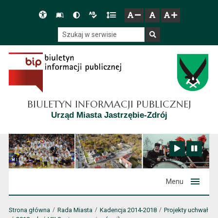
Przejdź do głównego menu
Przejdź do mapy serwisu
Przejdź do treści
Deklaracja
Słownik
Wersja
Wersja
Gęstość
zresetuj
zmniejsz czcionkę
zwiększ czcionkę
dostępności
skrótów
kontrastowa
tekstowa
tekstu
Szukaj w serwisie
Szukaj
BIULETYN INFORMACJI PUBLICZNEJ
Urząd Miasta Jastrzębie-Zdrój
Zatrzymaj animację
Odtwórz animację
Menu
Strona główna
Rada Miasta
Kadencja 2014-2018
Projekty uchwał