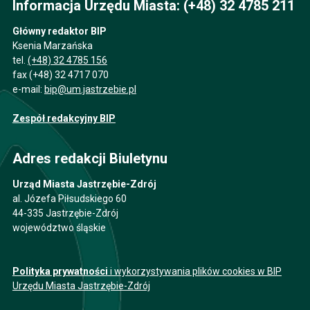
Informacja Urzędu Miasta: (+48) 32 4785 211
Główny redaktor BIP
Ksenia Marzańska
tel.
(+48) 32 4785 156
fax (+48) 32 4717 070
e-mail:
bip@um.jastrzebie.pl
Zespół redakcyjny BIP
Adres redakcji Biuletynu
Urząd Miasta Jastrzębie-Zdrój
al. Józefa Piłsudskiego 60
44-335 Jastrzębie-Zdrój
województwo śląskie
Polityka prywatności
i wykorzystywania plików cookies w BIP
Urzędu Miasta Jastrzębie-Zdrój