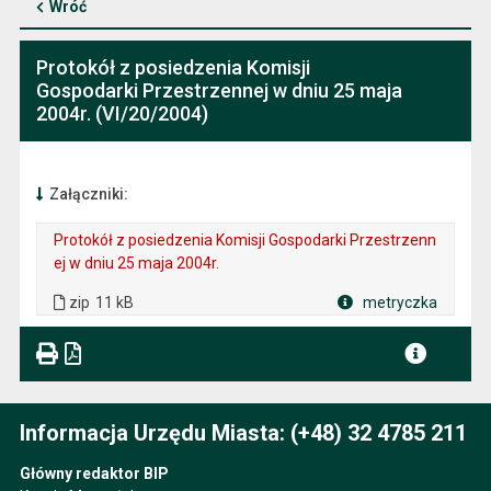
Wróć
Protokół z posiedzenia Komisji
Gospodarki Przestrzennej w dniu 25 maja
2004r. (VI/20/2004)
Załączniki:
Protokół z posiedzenia Komisji Gospodarki Przestrzenn
ej w dniu 25 maja 2004r.
. Plik w formacie: zip
. Rozmiar pliku: 11 kB
zip
11 kB
metryczka
Plik w formacie
Informacja Urzędu Miasta: (+48) 32 4785 211
Główny redaktor BIP