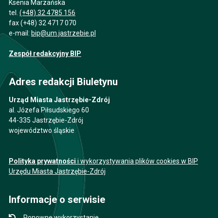
Ksenia Marzańska
tel.
(+48) 32 4785 156
fax (+48) 32 4717 070
e-mail:
bip@um.jastrzebie.pl
Zespół redakcyjny BIP
Adres redakcji Biuletynu
Urząd Miasta Jastrzębie-Zdrój
al. Józefa Piłsudskiego 60
44-335 Jastrzębie-Zdrój
województwo śląskie
Polityka prywatności
i wykorzystywania plików cookies w BIP
Urzędu Miasta Jastrzębie-Zdrój
Informacje o serwisie
Ponowne wykorzystanie