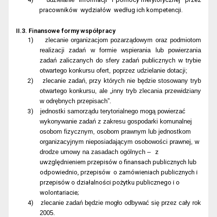
pracowników
wydziałów
według ich kompetencji.
II.3. Finansowe formy współpracy
1)
zlecanie organizacjom pozarządowym oraz podmiotom
realizacji zadań w formie wspierania lub powierzania
zadań zaliczanych do sfery zadań publicznych w trybie
otwartego konkursu ofert, poprzez udzielanie dotacji;
2)
zlecanie zadań, przy których nie będzie stosowany tryb
otwartego konkursu, ale „inny tryb zlecania przewidziany
w odrębnych przepisach”.
3)
jednostki samorządu terytorialnego mogą powierzać
wykonywanie zadań z zakresu gospodarki komunalnej
osobom fizycznym, osobom prawnym lub jednostkom
organizacyjnym nieposiadającym osobowości prawnej, w
drodze umowy na zasadach ogólnych –
z
uwzględnieniem przepisów o finansach publicznych lub
odpowiednio, przepisów
o zamówieniach publicznych i
przepisów o działalności pożytku publicznego i o
wolontariacie;
4)
zlecanie zadań będzie mogło odbywać się przez cały rok
2005.