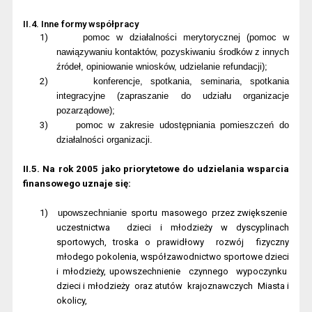
II.4. Inne formy współpracy
1)
pomoc w działalności merytorycznej (pomoc w
nawiązywaniu kontaktów, pozyskiwaniu środków z innych
źródeł, opiniowanie wniosków, udzielanie refundacji);
2)
konferencje, spotkania, seminaria, spotkania
integracyjne (zapraszanie do udziału organizacje
pozarządowe);
3)
pomoc w zakresie udostępniania pomieszczeń do
działalności organizacji.
II.5. Na rok 2005 jako priorytetowe do udzielania wsparcia
finansowego uznaje się:
1)
upowszechnianie
sportu
masowego
przez zwiększenie
uczestnictwa
dzieci i młodzieży w dyscyplinach
sportowych, troska o prawidłowy
rozwój
fizyczny
młodego pokolenia, współzawodnictwo sportowe dzieci
i młodzieży, upowszechnienie
czynnego
wypoczynku
dzieci i młodzieży
oraz atutów
krajoznawczych
Miasta i
okolicy,