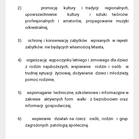
2)
promocję
kultury
i tradycji
regionalnych,
upowszechnienie
kultury
i sztuki twórców
profesjonalnych i amatorów, propagowanie muzyki
orkiestralnej,
3)
ochronę i konserwację zabytków
wpisanych
w rejestr
zabytków
nie będących własnością Miasta,
4)
organizację
wypoczynku letniego i zimowego dla dzieci
z rodzin najuboższych, wspieranie
rodzin i osób
w
trudnej sytuacji
życiowej, dożywianie
dzieci i młodzieży,
pomoc rodzinie,
5)
wspomaganie
techniczne, szkoleniowe i informacyjne w
zakresie
aktywnych form
walki
z bezrobociem oraz
informacji
gospodarczej,
6)
wspieranie
działań na rzecz
osób, rodzin
i grup
zagrożonych
patologią społeczną.