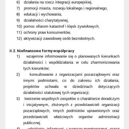
6)
działania na rzecz integracji europejskiej,
7)
promocji miasta, rozwoju lokalnego i regionalnego,
8)
edukacji i wychowania,
9)
działalności charytatywnej,
10)
pomoc ofiarom katastrof i klęsk żywiołowych,
11)
ochrony praw konsumentów,
12)
aktywizacji zawodowej osób bezrobotnych.
II.2. Niefinansowe formy współpracy
1)
wzajemne informowanie się o planowanych kierunkach
działalności i współdziałania w celu zharmonizowania
tych kierunków;
2)
konsultowanie z organizacjami pozarządowymi oraz
innymi podmiotami, co do zakresu ich działania,
projektów uchwała w dziedzinach dotyczących
działalności statutowej tych organizacji;
3)
tworzenie wspólnych zespołów o charakterze doradczym
i inicjatywnym, złożonych z przedstawicieli organizacji
pozarządowych, innych podmiotów uprawnionych oraz
przedstawicieli właściwych organów administracji
publicznej.
4)
udzielanie
informacji
i pomocy merytorycznej
przez