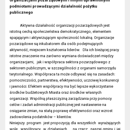
organizacjami pozarządowymi i innymi uprawnionymi
podmiotami prowadzącymi działalność pożytku
publicznego
Aktywna działalność organizacji pozarządowych jest
istotną cechą społeczeństwa demokratycznego, elementem
spajającym i aktywizującym społeczność lokalną. Organizacje
pozarządowe są inkubatorem dla osób podejmujących
aktywność, miejscem kształcenia liderów.
Dla ich bieżącej pracy
istotne znaczenie ma zarówno wymiana doświadczeń między
organizacjami,
jak i współpraca sektora pozarządowego z
sektorem publicznym, w szczególności z organami samorządu
terytorialnego. Współpraca ta może odbywać się na zasadach:
pomocniczości, partnerstwa, efektywności, uczciwej konkurencji
i jawności. Efektem współpracy ma być lepsze wykorzystanie
środków budżetowych Miasta oraz środków własnych
organizacji. Wspólną płaszczyzną zarządzania przy pomocy
celów i zadań administracji publicznej jest nastawienie na
osiąganie zmian, na stałą poprawę efektywności oraz wzrost
zadowolenia podatników – klientów.
Niniejszy
program
jest propozycją dla wszystkich
wyrażających
wolę
współpracy
w działaniach
na rzecz
naszej gminy i jej