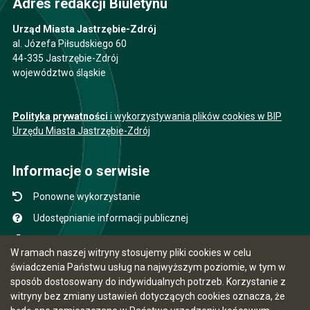
Adres redakcji Biuletynu
Urząd Miasta Jastrzębie-Zdrój
al. Józefa Piłsudskiego 60
44-335 Jastrzębie-Zdrój
województwo śląskie
Polityka prywatności
i wykorzystywania plików cookies w BIP
Urzędu Miasta Jastrzębie-Zdrój
Informacje o serwisie
Ponowne wykorzystanie
Udostępnianie informacji publicznej
Mapa serwisu
W ramach naszej witryny stosujemy pliki cookies w celu
Instrukcja obsługi
świadczenia Państwu usług na najwyższym poziomie, w tym w
sposób dostosowany do indywidualnych potrzeb. Korzystanie z
Statystyki oglądalności
witryny bez zmiany ustawień dotyczących cookies oznacza, że
Ostatnio dodane