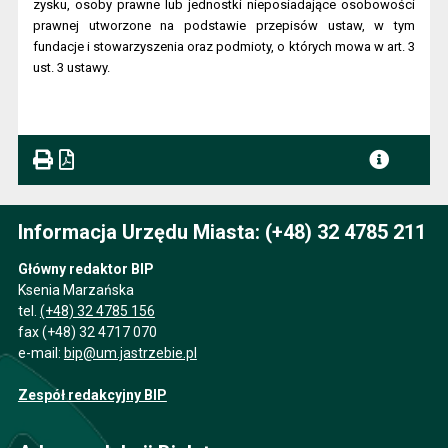
zysku, osoby prawne lub jednostki nieposiadające osobowości
prawnej utworzone na podstawie przepisów ustaw, w tym
fundacje i stowarzyszenia oraz podmioty, o których mowa w art. 3
ust. 3 ustawy.
Informacja Urzędu Miasta: (+48) 32 4785 211
Główny redaktor BIP
Ksenia Marzańska
tel.
(+48) 32 4785 156
fax (+48) 32 4717 070
e-mail:
bip@um.jastrzebie.pl
Zespół redakcyjny BIP