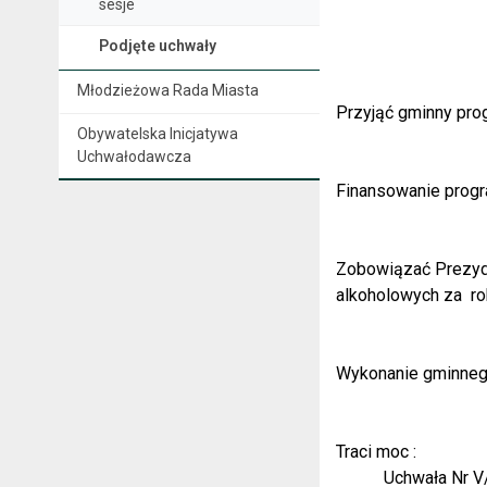
sesje
Podjęte uchwały
Młodzieżowa Rada Miasta
Przyjąć gminny pro
Obywatelska Inicjatywa
Uchwałodawcza
Finansowanie progr
Zobowiązać Prezyde
alkoholowych za
r
Wykonanie gminnego
Traci moc :
Uchwała Nr V