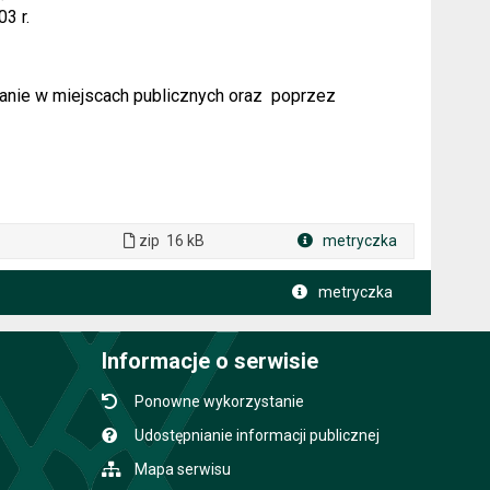
3 r.
anie w miejscach publicznych oraz
poprzez
zip
16 kB
metryczka
Plik w formacie
metryczka
Informacje o serwisie
Ponowne wykorzystanie
Udostępnianie informacji publicznej
Mapa serwisu