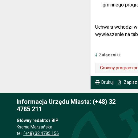
gminnego progra
Uchwała wchodzi w 
wywieszenie na tab
Załączniki:
Gminny program pro
. Plik w formacie: zip
. Rozmiar pliku: 16 kB
Drukuj
Zapisz
. Ta sama treść dostępna jest na bieżącej stronie
Informacja Urzędu Miasta: (+48) 32
4785 211
Główny redaktor BIP
Ksenia Marzańska
tel.
(+48) 32 4785 156