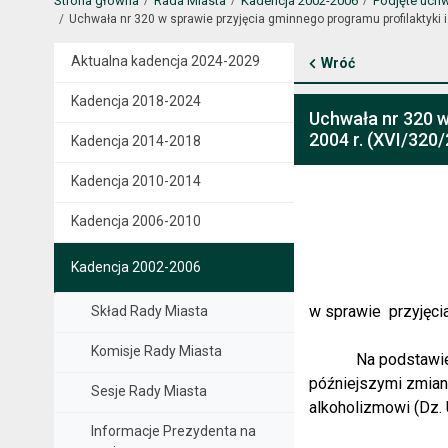
Strona główna
Rada Miasta
Kadencja 2002-2006
Podjęte uch
Uchwała nr 320 w sprawie przyjęcia gminnego programu profilaktyki
Aktualna kadencja 2024-2029
Wróć
Kadencja 2018-2024
Uchwała nr 320 w
2004 r. (XVI/320
Kadencja 2014-2018
Kadencja 2010-2014
Kadencja 2006-2010
Kadencja 2002-2006
w sprawie
przyjęci
Skład Rady Miasta
Komisje Rady Miasta
Na podstawie
późniejszymi zmiana
Sesje Rady Miasta
alkoholizmowi (Dz. 
Informacje Prezydenta na