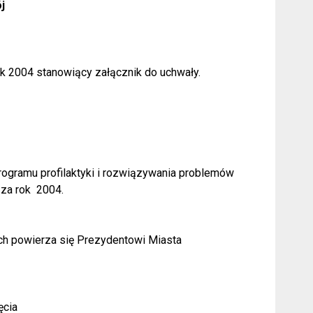
j
ok 2004 stanowiący załącznik do uchwały.
rogramu profilaktyki i rozwiązywania problemów
za rok
2004.
ch powierza się Prezydentowi Miasta
ęcia