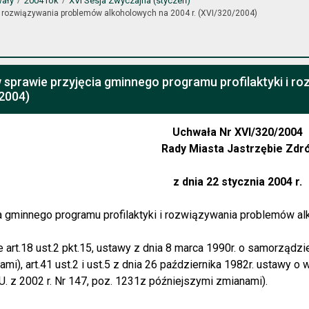
wały
2004 rok
XVI Sesja Zwyczajna (styczeń)
 i rozwiązywania problemów alkoholowych na 2004 r. (XVI/320/2004)
 sprawie przyjęcia gminnego programu profilaktyki i 
/2004)
Uchwała Nr XVI/320/2004
Rady Miasta Jastrzębie Zdró
z dnia 22 stycznia 2004 r.
a gminnego programu profilaktyki i rozwiązywania problemów al
 art.18 ust.2 pkt.15, ustawy z dnia 8 marca 1990r. o samorządzi
mi), art.41 ust.2 i ust.5 z dnia 26 października 1982r. ustawy o
U. z 2002 r. Nr 147, poz. 1231z późniejszymi zmianami).