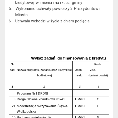
kredytowej
w imieniu i na rzecz
gminy.
5.
Wykonanie uchwały powierzyć
Prezydentowi
Miasta .
6.
Uchwała wchodzi w życie z dniem podjęcia.
Wykaz zadań
do finansowania z kredytu
Nr
Rodz.
zad.
Nazwa programu, zadania oraz klasyfikacji
Jedn.
Zad.
budżetowej
realiz.
(gmina/ powiat)
1
2
3
4
Program Nr I DROGI
8
Droga Główna Południowa 81-A1
UM/IKI
G
21
Modernizacja skrzyżowania Śląska-
UM/IKI
G
Wielkopolska
10
Budowa oświetlenia ulic
UM/IKI
G