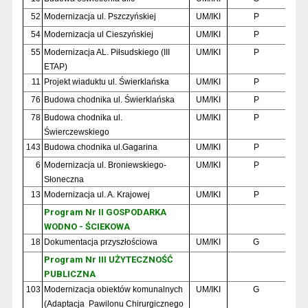
52
Modernizacja ul. Pszczyńskiej
UM/IKI
P
54
Modernizacja ul Cieszyńskiej
UM/IKI
P
55
Modernizacja AL. Piłsudskiego (III
UM/IKI
P
ETAP)
11
Projekt wiaduktu ul. Świerklańska
UM/IKI
P
76
Budowa chodnika ul. Świerklańska
UM/IKI
P
78
Budowa chodnika ul.
UM/IKI
P
Świerczewskiego
143
Budowa chodnika ul.Gagarina
UM/IKI
P
6
Modernizacja ul. Broniewskiego-
UM/IKI
P
Słoneczna
13
Modernizacja ul. A. Krajowej
UM/IKI
P
Program Nr II GOSPODARKA
WODNO - ŚCIEKOWA
18
Dokumentacja przyszłościowa
UM/IKI
G
Program Nr III UŻYTECZNOŚĆ
PUBLICZNA
103
Modernizacja obiektów komunalnych
UM/IKI
G
(Adaptacja
Pawilonu Chirurgicznego