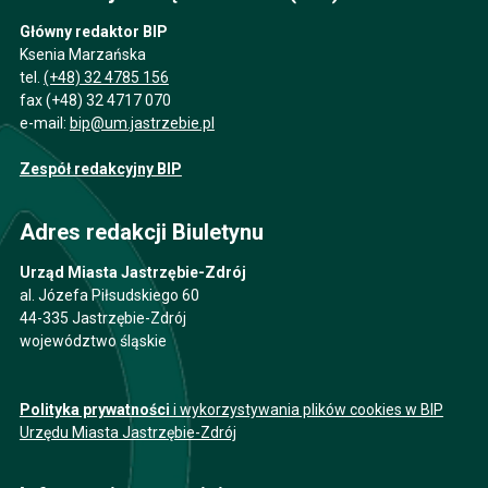
Główny redaktor BIP
Ksenia Marzańska
tel.
(+48) 32 4785 156
fax (+48) 32 4717 070
e-mail:
bip@um.jastrzebie.pl
Zespół redakcyjny BIP
Adres redakcji Biuletynu
Urząd Miasta Jastrzębie-Zdrój
al. Józefa Piłsudskiego 60
44-335 Jastrzębie-Zdrój
województwo śląskie
Polityka prywatności
i wykorzystywania plików cookies w BIP
Urzędu Miasta Jastrzębie-Zdrój