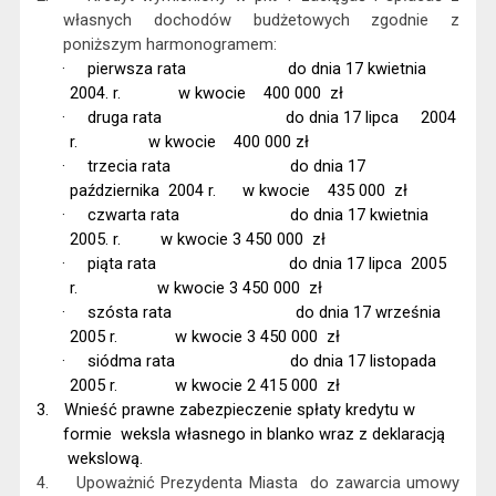
własnych dochodów budżetowych zgodnie z
poniższym harmonogramem:
·
pierwsza rata
do dnia 17 kwietnia
2004. r.
w kwocie
400 000
zł
·
druga rata
do dnia 17 lipca
2004
r.
w kwocie
400 000 zł
·
trzecia rata
do dnia 17
października
2004 r.
w kwocie
435 000
zł
·
czwarta rata
do dnia 17 kwietnia
2005. r.
w kwocie 3 450 000
zł
·
piąta rata
do dnia 17 lipca
2005
r.
w kwocie 3 450 000
zł
·
szósta rata
do dnia 17 września
2005 r.
w kwocie 3 450 000
zł
·
siódma rata
do dnia 17 listopada
2005 r.
w kwocie 2 415 000
zł
3.
Wnieść prawne zabezpieczenie spłaty kredytu w
formie
weksla własnego in blanko wraz z deklaracją
wekslową.
4.
Upoważnić Prezydenta Miasta
do zawarcia umowy