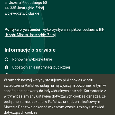
al. Józefa Piłsudskiego 60
44-335 Jastrzębie-Zdrój
województwo śląskie
Polityka prywatności
i wykorzystywania plików cookies w BIP
Urzędu Miasta Jastrzębie-Zdrój
Informacje o serwisie
Ponowne wykorzystanie
Udostępnianie informacji publicznej
Mapa serwisu
W ramach naszej witryny stosujemy pliki cookies w celu
Instrukcja obsługi
świadczenia Państwu usług na najwyższym poziomie, w tym w
sposób dostosowany do indywidualnych potrzeb. Korzystanie z
Statystyki oglądalności
witryny bez zmiany ustawień dotyczących cookies oznacza, że
Ostatnio dodane
będą one zamieszczane w Państwa urządzeniu końcowym.
Możecie Państwo dokonać w każdym czasie zmiany ustawień
Ostatnia aktualizacja BIP: 07.08.2026 12:31
dotyczących cookies.