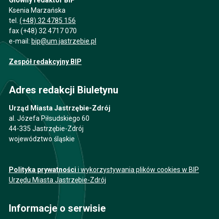
Główny redaktor BIP
Ksenia Marzańska
tel.
(+48) 32 4785 156
fax (+48) 32 4717 070
e-mail:
bip@um.jastrzebie.pl
Zespół redakcyjny BIP
Adres redakcji Biuletynu
Urząd Miasta Jastrzębie-Zdrój
al. Józefa Piłsudskiego 60
44-335 Jastrzębie-Zdrój
województwo śląskie
Polityka prywatności
i wykorzystywania plików cookies w BIP
Urzędu Miasta Jastrzębie-Zdrój
Informacje o serwisie