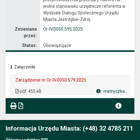
wolne stanowisko urzędnicze referenta w
Wydziale Dialogu Społecznego Urzędu
Miasta Jastrzębie-Zdrój
Zmieniane
Or-IV.0050.595.2025
przez:
Status:
Obowiązujące
Załączniki:
Zarządzenie nr Or-IV.0050.579.2025
. Plik w formacie: pdf
. Rozmiar pliku: 455 kB
. Otwiera się w nowej karcie.
pdf
455 kB
metryczka
Plik w formacie
Informacja Urzędu Miasta: (+48) 32 4785 211