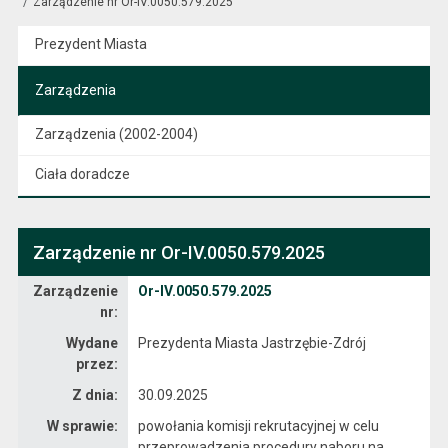
Zarządzenie nr Or-IV.0050.579.2025
Prezydent Miasta
Zarządzenia
Zarządzenia (2002-2004)
Ciała doradcze
Zarządzenie nr Or-IV.0050.579.2025
Zarządzenie
Zarządzenie
Or-IV.0050.579.2025
nr:
Wydane
Prezydenta Miasta Jastrzębie-Zdrój
przez:
Z dnia:
30.09.2025
W sprawie:
powołania komisji rekrutacyjnej w celu
przeprowadzenia procedury naboru na