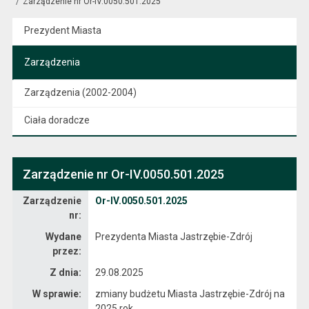
Zarządzenie nr Or-IV.0050.501.2025
Prezydent Miasta
Zarządzenia
Zarządzenia (2002-2004)
Ciała doradcze
Zarządzenie nr Or-IV.0050.501.2025
Zarządzenie
Zarządzenie
Or-IV.0050.501.2025
nr:
Wydane
Prezydenta Miasta Jastrzębie-Zdrój
przez:
Z dnia:
29.08.2025
W sprawie:
zmiany budżetu Miasta Jastrzębie-Zdrój na
2025 rok