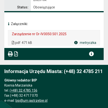
Status:
Obowiązujące
Załączniki:
Zarządzenie nr Or-IV.0050.501.2025
. Plik w formacie: pdf
. Rozmiar pliku: 471 kB
. Otwiera się w nowej karcie.
pdf
471 kB
metryczka
Plik w formacie
Informacja Urzędu Miasta: (+48) 32 4785 211
Główny redaktor BIP
Ksenia Marzańska
tel.
(+48) 32 4785 156
fax (+48) 32 4717 070
e-mail:
bip@um.jastrzebie.pl