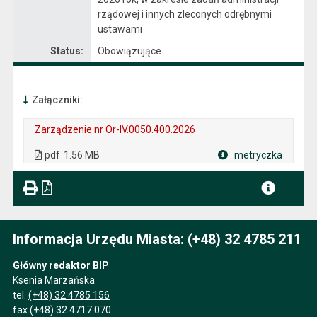
rządowej i innych zleconych odrębnymi
ustawami
Status:
Obowiązujące
Załączniki:
Zarządzenie nr Or-IV.0050.400.2026
. Plik w formacie: pdf
. Rozmiar pliku: 1.56 MB
. Otwiera się w nowej karcie.
pdf
1.56 MB
metryczka
Plik w formacie
Informacja Urzędu Miasta: (+48) 32 4785 211
Główny redaktor BIP
Ksenia Marzańska
tel.
(+48) 32 4785 156
fax (+48) 32 4717 070