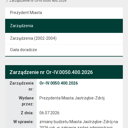
Zarządzenie nr Or-IV.0050.400.2026
Prezydent Miasta
Zarządzenia
Zarządzenia (2002-2004)
Ciała doradcze
Zarządzenie nr Or-IV.0050.400.2026
Zarządzenie
Zarządzenie
Or-IV.0050.400.2026
nr:
Wydane
Prezydenta Miasta Jastrzębie-Zdrój
przez:
Z dnia:
06.07.2026
W sprawie:
zmiany budżetu Miasta Jastrzębie-Zdrój na
2026 rok, w zakresie zadań administracji