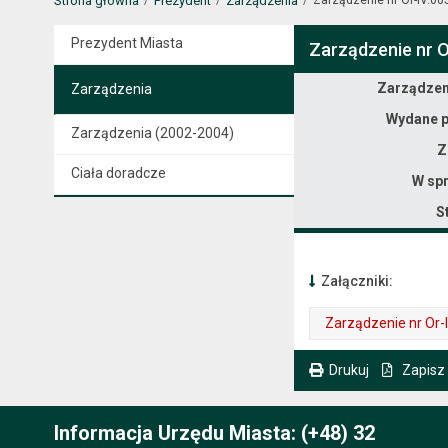
Strona główna
Prezydent
Zarządzenia
Prezydent Miasta
Zarządzenie nr O
Zarządzenie
Zarządzeni
Zarządzenia
Wydane p
Zarządzenia (2002-2004)
Z
Ciała doradcze
W spr
S
Załączniki:
Zarządzenie nr Or-
. Plik w formacie: pdf
. Rozmiar pliku: 274 kB
. Otwiera się w nowej karcie.
Drukuj
Zapisz
. Ta sama treść dostępna jest na bieżącej stronie
Informacja Urzędu Miasta: (+48) 32