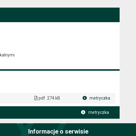
kalnymi
pdf
274 kB
metryczka
Plik w formacie
metryczka
Informacje o serwisie