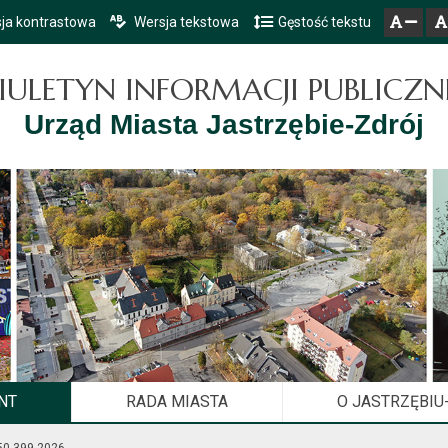
ja kontrastowa
Wersja tekstowa
Gęstość tekstu
Przejdź do głównego menu
Przejdź do mapy serwisu
Przejdź do treści
zresetuj
zmniejsz czcionkę
IULETYN INFORMACJI PUBLICZN
Urząd Miasta Jastrzębie-Zdrój
NT
RADA MIASTA
O JASTRZĘBIU
050.399.2026