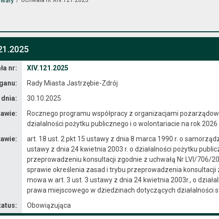
wały
21.2025
a nr:
XIV.121.2025
ganu:
Rady Miasta Jastrzębie-Zdrój
 dnia:
30.10.2025
awie:
Rocznego programu współpracy z organizacjami pozarządowym
działalności pożytku publicznego i o wolontariacie na rok 2026
awie:
art. 18 ust. 2 pkt 15 ustawy z dnia 8 marca 1990 r. o samorządzi
ustawy z dnia 24 kwietnia 2003 r. o działalności pożytku publiczn
przeprowadzeniu konsultacji zgodnie z uchwałą Nr LVI/706/20
sprawie określenia zasad i trybu przeprowadzenia konsultacj
mowa w art. 3 ust. 3 ustawy z dnia 24 kwietnia 2003r., o dział
prawa miejscowego w dziedzinach dotyczących działalności st
tatus:
Obowiązująca