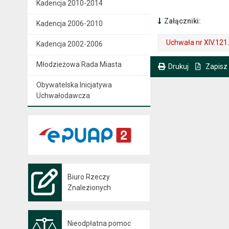
Kadencja 2010-2014
Załączniki:
Kadencja 2006-2010
Uchwała nr XIV.121
Kadencja 2002-2006
. Plik w formacie: pdf
. Rozmiar pliku: 556 kB
. Otwiera się w nowej karcie.
Młodzieżowa Rada Miasta
Drukuj
Zapisz
. Ta sama treść dostępna jest na bieżącej stronie
Obywatelska Inicjatywa
Uchwałodawcza
Biuro Rzeczy
Znalezionych
Nieodpłatna pomoc