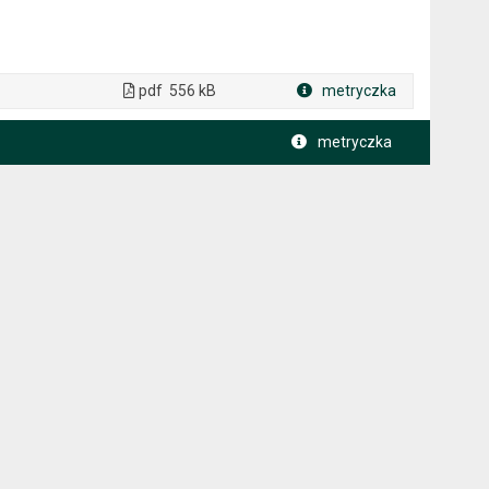
pdf
556 kB
metryczka
Plik w formacie
metryczka