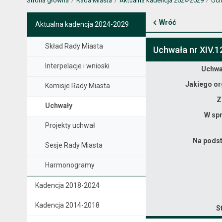
Strona główna
Rada Miasta
Aktualna kadencja 2024-2029
Uch
Wróć
Aktualna kadencja 2024-2029
Skład Rady Miasta
Uchwała nr XIV.1
Interpelacje i wnioski
Dane uchwały nr XIV.121.2025
Uchwał
Jakiego or
Komisje Rady Miasta
Z
Uchwały
W spr
Projekty uchwał
Na podst
Sesje Rady Miasta
Harmonogramy
Kadencja 2018-2024
Kadencja 2014-2018
S