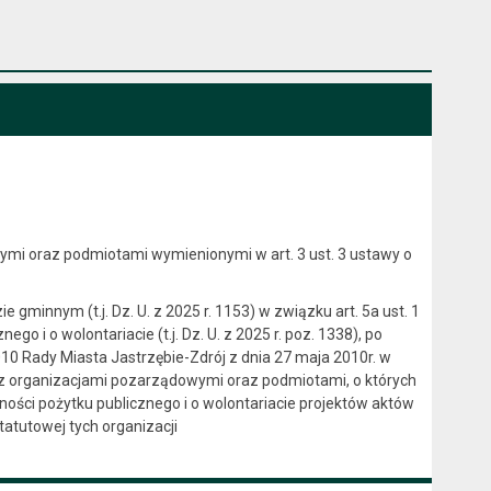
i oraz podmiotami wymienionymi w art. 3 ust. 3 ustawy o
e gminnym (t.j. Dz. U. z 2025 r. 1153) w związku art. 5a ust. 1
ego i o wolontariacie (t.j. Dz. U. z 2025 r. poz. 1338), po
10 Rady Miasta Jastrzębie-Zdrój z dnia 27 maja 2010r. w
i z organizacjami pozarządowymi oraz podmiotami, o których
alności pożytku publicznego i o wolontariacie projektów aktów
atutowej tych organizacji