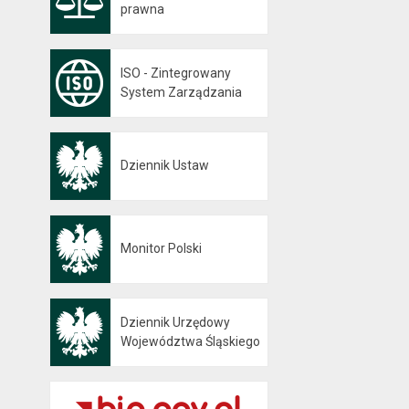
prawna
ISO - Zintegrowany
System Zarządzania
Dziennik Ustaw
Otwiera się w nowej karcie
Monitor Polski
Otwiera się w nowej karcie
Dziennik Urzędowy
Otwiera się w nowej karcie
Województwa Śląskiego