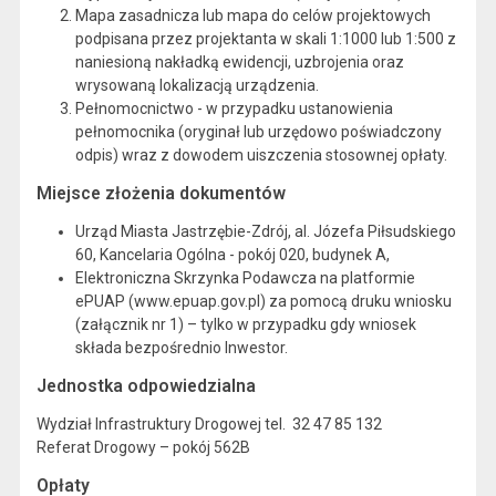
Mapa zasadnicza lub mapa do celów projektowych
podpisana przez projektanta w skali 1:1000 lub 1:500 z
naniesioną nakładką ewidencji, uzbrojenia oraz
wrysowaną lokalizacją urządzenia.
Pełnomocnictwo - w przypadku ustanowienia
pełnomocnika (oryginał lub urzędowo poświadczony
odpis) wraz z dowodem uiszczenia stosownej opłaty.
Miejsce złożenia dokumentów
Urząd Miasta Jastrzębie-Zdrój, al. Józefa Piłsudskiego
60, Kancelaria Ogólna - pokój 020, budynek A,
Elektroniczna Skrzynka Podawcza na platformie
ePUAP (www.epuap.gov.pl) za pomocą druku wniosku
(załącznik nr 1) – tylko w przypadku gdy wniosek
składa bezpośrednio Inwestor.
Jednostka odpowiedzialna
Wydział Infrastruktury Drogowej tel. 32 47 85 132
Referat Drogowy – pokój 562B
Opłaty