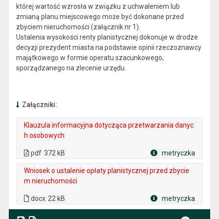
której wartość wzrosła w związku z uchwaleniem lub
zmianą planu miejscowego może być dokonane przed
zbyciem nieruchomości (załącznik nr 1).
Ustalenia wysokości renty planistycznej dokonuje w drodze
decyzji prezydent miasta na podstawie opinii rzeczoznawcy
majątkowego w formie operatu szacunkowego,
sporządzanego na zlecenie urzędu.
Załączniki:
Klauzula informacyjna dotycząca przetwarzania danyc
h osobowych
. Plik w formacie: pdf
. Rozmiar pliku: 372 kB
. Otwiera się w nowej karcie.
pdf
372 kB
metryczka
Plik w formacie
Wniosek o ustalenie opłaty planistycznej przed zbycie
m nieruchomości
. Rozmiar pliku: 22 kB
. Plik w formacie: docx
docx
22 kB
metryczka
Plik w formacie