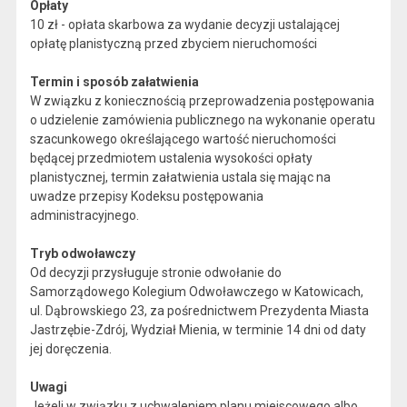
Opłaty
10 zł - opłata skarbowa za wydanie decyzji ustalającej
opłatę planistyczną przed zbyciem nieruchomości
T
ermin i sposób załatwienia
W związku z koniecznością przeprowadzenia postępowania
o udzielenie zamówienia publicznego na wykonanie operatu
szacunkowego określającego wartość nieruchomości
będącej przedmiotem ustalenia wysokości opłaty
planistycznej, termin załatwienia ustala się mając na
uwadze przepisy Kodeksu postępowania
administracyjnego.
Tryb odwoławczy
Od decyzji przysługuje stronie odwołanie do
Samorządowego Kolegium Odwoławczego w Katowicach,
ul. Dąbrowskiego 23, za pośrednictwem Prezydenta Miasta
Jastrzębie-Zdrój, Wydział Mienia, w terminie 14 dni od daty
jej doręczenia.
Uwagi
Jeżeli w związku z uchwaleniem planu miejscowego albo