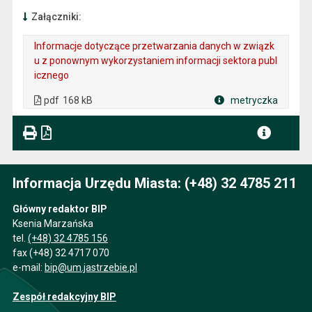
Załączniki:
Informacje dotyczące przetwarzania danych w związk
u z ponownym wykorzystaniem informacji sektora publ
icznego
. Plik w formacie: pdf
. Rozmiar pliku: 168 kB
. Otwiera się w nowej karcie.
pdf
168 kB
metryczka
Plik w formacie
Informacja Urzędu Miasta: (+48) 32 4785 211
Główny redaktor BIP
Ksenia Marzańska
tel.
(+48) 32 4785 156
fax (+48) 32 4717 070
e-mail:
bip@um.jastrzebie.pl
Zespół redakcyjny BIP