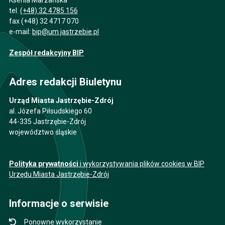
tel.
(+48) 32 4785 156
fax (+48) 32 4717 070
e-mail:
bip@um.jastrzebie.pl
Zespół redakcyjny BIP
Adres redakcji Biuletynu
Urząd Miasta Jastrzębie-Zdrój
al. Józefa Piłsudskiego 60
44-335 Jastrzębie-Zdrój
województwo śląskie
Polityka prywatności
i wykorzystywania plików cookies w BIP
Urzędu Miasta Jastrzębie-Zdrój
Informacje o serwisie
Ponowne wykorzystanie