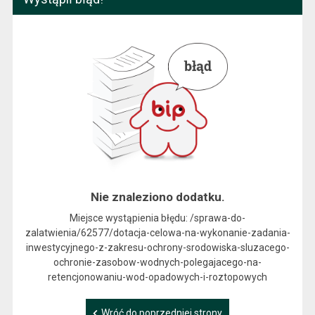
Nie znaleziono dodatku.
Miejsce wystąpienia błędu: /sprawa-do-
zalatwienia/62577/dotacja-celowa-na-wykonanie-zadania-
inwestycyjnego-z-zakresu-ochrony-srodowiska-sluzacego-
ochronie-zasobow-wodnych-polegajacego-na-
retencjonowaniu-wod-opadowych-i-roztopowych
Wróć do poprzedniej strony