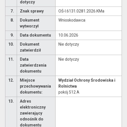
dotyczy
7.
Znak sprawy
OŚ-I.6131.0281.2026.KMa
8.
Dokument
Wnioskodawca
wytworzył
9.
Data dokumentu
10.06.2026
10.
Dokument
Nie dotyczy
zatwierdził
11.
Data
Nie dotyczy
zatwierdzenia
dokumentu
12.
Miejsce
Wydział Ochrony Środowiska i
przechowywania
Rolnictwa
dokumentu:
pokój 512 A
13.
Adres
elektroniczny
zawierający
odnośnik do
dokumentu