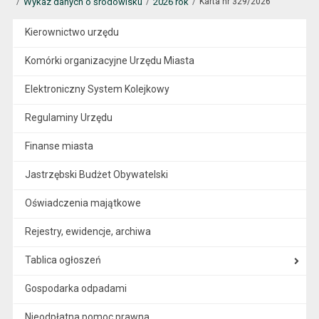
Wykaz danych o środowisku
2026 rok
Karta nr 329/2026
Kierownictwo urzędu
Komórki organizacyjne Urzędu Miasta
Elektroniczny System Kolejkowy
Regulaminy Urzędu
Finanse miasta
Jastrzębski Budżet Obywatelski
Oświadczenia majątkowe
Rejestry, ewidencje, archiwa
Tablica ogłoszeń
Gospodarka odpadami
Nieodpłatna pomoc prawna