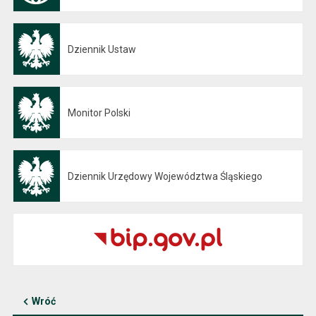
Dziennik Ustaw
Otwiera się w nowej karcie
Monitor Polski
Otwiera się w nowej karcie
Dziennik Urzędowy Województwa Śląskiego
Otwiera się w nowej karcie
Wróć