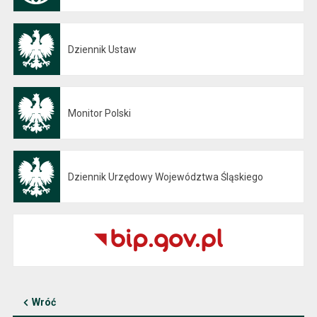
Dziennik Ustaw
Otwiera się w nowej karcie
Monitor Polski
Otwiera się w nowej karcie
Dziennik Urzędowy Województwa Śląskiego
Otwiera się w nowej karcie
Wróć