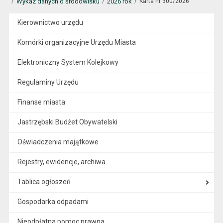
Wykaz danych o środowisku
2026 rok
Karta nr 300/2026
Kierownictwo urzędu
Komórki organizacyjne Urzędu Miasta
Elektroniczny System Kolejkowy
Regulaminy Urzędu
Finanse miasta
Jastrzębski Budżet Obywatelski
Oświadczenia majątkowe
Rejestry, ewidencje, archiwa
Tablica ogłoszeń
Gospodarka odpadami
Nieodpłatna pomoc prawna