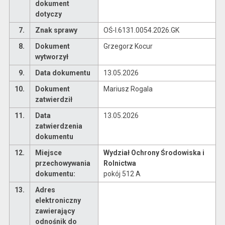
dokument
dotyczy
7.
Znak sprawy
OŚ-I.6131.0054.2026.GK
8.
Dokument
Grzegorz Kocur
wytworzył
9.
Data dokumentu
13.05.2026
10.
Dokument
Mariusz Rogala
zatwierdził
11.
Data
13.05.2026
zatwierdzenia
dokumentu
12.
Miejsce
Wydział Ochrony Środowiska i
przechowywania
Rolnictwa
dokumentu:
pokój 512 A
13.
Adres
elektroniczny
zawierający
odnośnik do