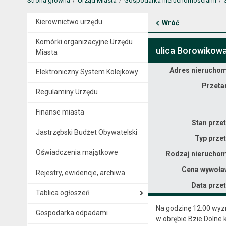
Strona główna
Urząd Miasta
Gospodarka nieruchomościami
Kierownictwo urzędu
Wróć
Komórki organizacyjne Urzędu
ulica Borowikow
Miasta
Dane nieruchomości
Adres nieruchom
Elektroniczny System Kolejkowy
Przeta
Regulaminy Urzędu
Finanse miasta
Stan prze
Jastrzębski Budżet Obywatelski
Typ prze
Oświadczenia majątkowe
Rodzaj nieruchom
Cena wywoła
Rejestry, ewidencje, archiwa
Data prze
Tablica ogłoszeń
Na godzinę 12:00 wyz
Gospodarka odpadami
w obrębie Bzie Dolne 