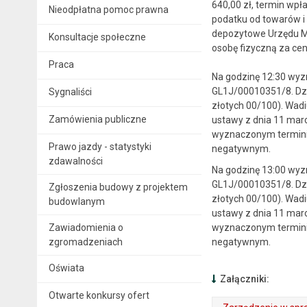
640,00 zł, termin wpł
Nieodpłatna pomoc prawna
podatku od towarów i u
depozytowe Urzędu Mi
Konsultacje społeczne
osobę fizyczną za cen
Praca
Na godzinę 12:30 wyz
GL1J/00010351/8. Dzia
Sygnaliści
złotych 00/100). Wadi
Zamówienia publiczne
ustawy z dnia 11 marca
wyznaczonym terminie
Prawo jazdy - statystyki
negatywnym.
zdawalności
Na godzinę 13:00 wyz
GL1J/00010351/8. Dzia
Zgłoszenia budowy z projektem
złotych 00/100). Wadi
budowlanym
ustawy z dnia 11 marca
Zawiadomienia o
wyznaczonym terminie
zgromadzeniach
negatywnym.
Oświata
Załączniki:
Otwarte konkursy ofert