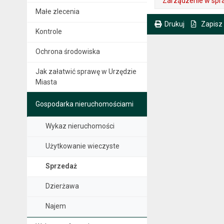
Zarządzenie w spra
Małe zlecenia
. Plik w formacie: pdf
. Rozmiar pliku: 1.95 MB
. Otwiera się w nowej karcie.
Drukuj
Zapisz
Kontrole
. Ta sama treść dostępna jest na bieżącej stronie
Ochrona środowiska
Jak załatwić sprawę w Urzędzie
Miasta
Gospodarka nieruchomościami
Wykaz nieruchomości
Użytkowanie wieczyste
Sprzedaż
Dzierżawa
Najem