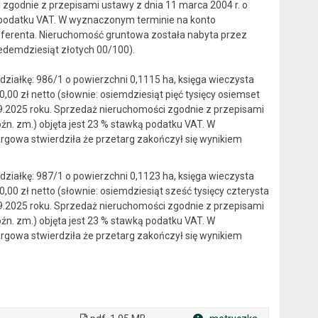
 zgodnie z przepisami ustawy z dnia 11 marca 2004 r. o
awką podatku VAT. W wyznaczonym terminie na konto
ferenta. Nieruchomość gruntowa została nabyta przez
iedemdziesiąt złotych 00/100).
iałkę: 986/1 o powierzchni 0,1115 ha, księga wieczysta
00 zł netto (słownie: osiemdziesiąt pięć tysięcy osiemset
09.2025 roku. Sprzedaż nieruchomości zgodnie z przepisami
późn. zm.) objęta jest 23 % stawką podatku VAT. W
gowa stwierdziła że przetarg zakończył się wynikiem
iałkę: 987/1 o powierzchni 0,1123 ha, księga wieczysta
00 zł netto (słownie: osiemdziesiąt sześć tysięcy czterysta
09.2025 roku. Sprzedaż nieruchomości zgodnie z przepisami
późn. zm.) objęta jest 23 % stawką podatku VAT. W
gowa stwierdziła że przetarg zakończył się wynikiem