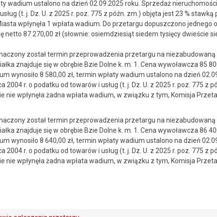
aty wadium ustalono na dzień 02.09.2025 roku. Sprzedaż nieruchomości
sług (t. j. Dz. U. z 2025 r. poz. 775 z późn. zm.) objęta jest 23 % st
asta wpłynęła 1 wpłata wadium. Do przetargu dopuszczono jednego o
ę netto 87 270,00 zł (słownie: osiemdziesiąt siedem tysięcy dwieście s
naczony został termin przeprowadzenia przetargu na niezabudowaną dz
łka znajduje się w obrębie Bzie Dolne k. m. 1. Cena wywoławcza 85 800,
um wynosiło 8 580,00 zł, termin wpłaty wadium ustalono na dzień 02.
 2004 r. o podatku od towarów i usług (t. j. Dz. U. z 2025 r. poz. 775 z 
 nie wpłynęła żadna wpłata wadium, w związku z tym, Komisja Przetar
naczony został termin przeprowadzenia przetargu na niezabudowaną dz
łka znajduje się w obrębie Bzie Dolne k. m. 1. Cena wywoławcza 86 400,
um wynosiło 8 640,00 zł, termin wpłaty wadium ustalono na dzień 02.
 2004 r. o podatku od towarów i usług (t. j. Dz. U. z 2025 r. poz. 775 z 
 nie wpłynęła żadna wpłata wadium, w związku z tym, Komisja Przetar