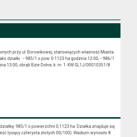
nych przy ul. Borowikowej, stanowiących własność Miasta
o działki : ᠆ 985/1 o pow. 0.1123 ha godzina 12:00, ᠆ 986/1
ina 13:00, obręb Bzie Dolne, k. m. 1. KW GL1J/00010351/8
ałkę: 985/1 o powierzchni 0,1123 ha. Działka znajduje się
ześć tysięcy czterysta złotych 00/100). Wadium wynosiło 8