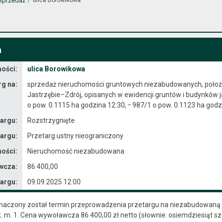
Sprzedaż
a
ości:
ulica Borowikowa
rg na:
sprzedaż nieruchomości gruntowych niezabudowanych, położo
Jastrzębie–Zdrój, opisanych w ewidencji gruntów i budynków jak
o pow. 0.1115 ha godzina 12:30, ᠆ 987/1 o pow. 0.1123 ha godz
targu:
Rozstrzygnięte
targu:
Przetarg ustny nieograniczony
ości:
Nieruchomość niezabudowana
wcza:
86 400,00
targu:
09.09.2025 12:00
naczony został termin przeprowadzenia przetargu na niezabudowaną dzi
k. m. 1. Cena wywoławcza 86 400,00 zł netto (słownie: osiemdziesiąt s