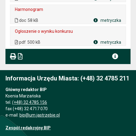
Plik w formacie
Harmonogram
. Plik w formacie: doc
. Rozmiar pliku: 58 kB
doc
58 kB
metryczka
Plik w formacie
Ogłoszenie o wyniku konkursu
. Plik w formacie: pdf
. Rozmiar pliku: 500 kB
. Otwiera się w nowej karcie.
pdf
500 kB
metryczka
Plik w formacie
Informacja Urzędu Miasta: (+48) 32 4785 211
Główny redaktor BIP
Ksenia Marzańska
tel.
(+48) 32 4785 156
fax (+48) 32 4717 070
e-mail:
bip@um.jastrzebie.pl
Zespół redakcyjny BIP