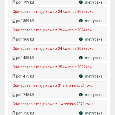
pdf
799 kB
metryczka
Plik w formacie
Oświadczenie majątkowe z 24 kwietnia 2025 roku
. Plik w formacie: pdf
. Rozmiar pliku: 359 kB
. Otwiera się w nowej karcie.
pdf
359 kB
metryczka
Plik w formacie
Oświadczenie majątkowe z 29 kwietnia 2024 roku
. Plik w formacie: pdf
. Rozmiar pliku: 368 kB
. Otwiera się w nowej karcie.
pdf
368 kB
metryczka
Plik w formacie
Oświadczenie majątkowe z 24 kwietnia 2023 roku
. Plik w formacie: pdf
. Rozmiar pliku: 435 kB
. Otwiera się w nowej karcie.
pdf
435 kB
metryczka
Plik w formacie
Oświadczenie majątkowe z 25 kwietnia 2022 roku
. Plik w formacie: pdf
. Rozmiar pliku: 475 kB
. Otwiera się w nowej karcie.
pdf
475 kB
metryczka
Plik w formacie
Oświadczenie majątkowe z 31 sierpnia 2021 roku
. Plik w formacie: pdf
. Rozmiar pliku: 745 kB
. Otwiera się w nowej karcie.
pdf
745 kB
metryczka
Plik w formacie
Oświadczenie majątkowe z 1 września 2021 roku
. Plik w formacie: pdf
. Rozmiar pliku: 750 kB
. Otwiera się w nowej karcie.
pdf
750 kB
metryczka