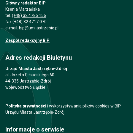
Główny redaktor BIP
Ksenia Marzańska
tel.
(+48) 32 4785 156
fax (+48) 32 4717 070
e-mail:
bip@um.jastrzebie.pl
Zespół redakcyjny BIP
Adres redakcji Biuletynu
Urząd Miasta Jastrzębie-Zdrój
al. Józefa Piłsudskiego 60
44-335 Jastrzębie-Zdrój
województwo śląskie
Polityka prywatności
i wykorzystywania plików cookies w BIP
Urzędu Miasta Jastrzębie-Zdrój
Informacje o serwisie