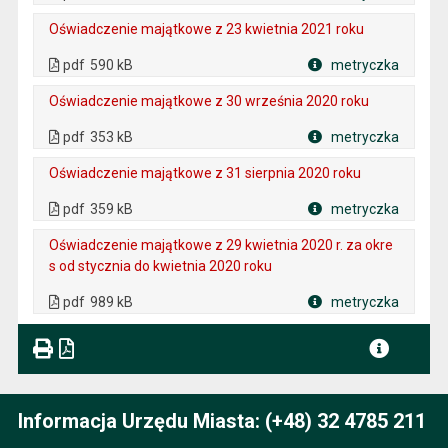
Plik w formacie
Oświadczenie majątkowe z 23 kwietnia 2021 roku
. Plik w formacie: pdf
. Rozmiar pliku: 590 kB
. Otwiera się w nowej karcie.
pdf
590 kB
metryczka
Plik w formacie
Oświadczenie majątkowe z 30 września 2020 roku
. Plik w formacie: pdf
. Rozmiar pliku: 353 kB
. Otwiera się w nowej karcie.
pdf
353 kB
metryczka
Plik w formacie
Oświadczenie majątkowe z 31 sierpnia 2020 roku
. Plik w formacie: pdf
. Rozmiar pliku: 359 kB
. Otwiera się w nowej karcie.
pdf
359 kB
metryczka
Plik w formacie
Oświadczenie majątkowe z 29 kwietnia 2020 r. za okre
s od stycznia do kwietnia 2020 roku
. Plik w formacie: pdf
. Rozmiar pliku: 989 kB
. Otwiera się w nowej karcie.
pdf
989 kB
metryczka
Plik w formacie
Informacja Urzędu Miasta: (+48) 32 4785 211