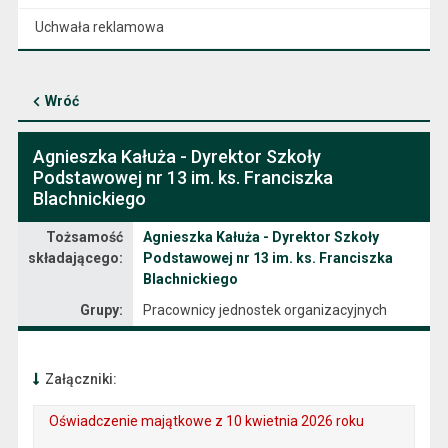
Uchwała reklamowa
Wróć
Agnieszka Kałuża - Dyrektor Szkoły
Podstawowej nr 13 im. ks. Franciszka
Blachnickiego
Oświadczenie majątkowe
Tożsamość
Agnieszka Kałuża - Dyrektor Szkoły
składającego:
Podstawowej nr 13 im. ks. Franciszka
Blachnickiego
Grupy:
Pracownicy jednostek organizacyjnych
Załączniki:
Oświadczenie majątkowe z 10 kwietnia 2026 roku
. Plik w formacie: pdf
. Rozmiar pliku: 799 kB
. Otwiera się w nowej karcie.