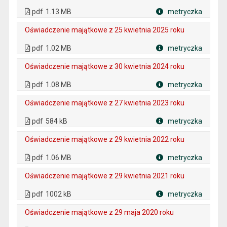
. Plik w formacie: pdf
. Rozmiar pliku: 1.13 MB
. Otwiera się w nowej karcie.
pdf
1.13 MB
metryczka
Plik w formacie
Oświadczenie majątkowe z 25 kwietnia 2025 roku
. Plik w formacie: pdf
. Rozmiar pliku: 1.02 MB
. Otwiera się w nowej karcie.
pdf
1.02 MB
metryczka
Plik w formacie
Oświadczenie majątkowe z 30 kwietnia 2024 roku
. Plik w formacie: pdf
. Rozmiar pliku: 1.08 MB
. Otwiera się w nowej karcie.
pdf
1.08 MB
metryczka
Plik w formacie
Oświadczenie majątkowe z 27 kwietnia 2023 roku
. Plik w formacie: pdf
. Rozmiar pliku: 584 kB
. Otwiera się w nowej karcie.
pdf
584 kB
metryczka
Plik w formacie
Oświadczenie majątkowe z 29 kwietnia 2022 roku
. Plik w formacie: pdf
. Rozmiar pliku: 1.06 MB
. Otwiera się w nowej karcie.
pdf
1.06 MB
metryczka
Plik w formacie
Oświadczenie majątkowe z 29 kwietnia 2021 roku
. Plik w formacie: pdf
. Rozmiar pliku: 1002 kB
. Otwiera się w nowej karcie.
pdf
1002 kB
metryczka
Plik w formacie
Oświadczenie majątkowe z 29 maja 2020 roku
. Plik w formacie: pdf
. Rozmiar pliku: 263 kB
. Otwiera się w nowej karcie.