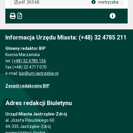
pdf
263 kB
metryczka
Plik w formacie
Informacja Urzędu Miasta: (+48) 32 4785 211
Główny redaktor BIP
Ksenia Marzańska
tel.
(+48) 32 4785 156
fax (+48) 32 4717 070
e-mail:
bip@um.jastrzebie.pl
Zespół redakcyjny BIP
Adres redakcji Biuletynu
Urząd Miasta Jastrzębie-Zdrój
al. Józefa Piłsudskiego 60
44-335 Jastrzębie-Zdrój
województwo śląskie