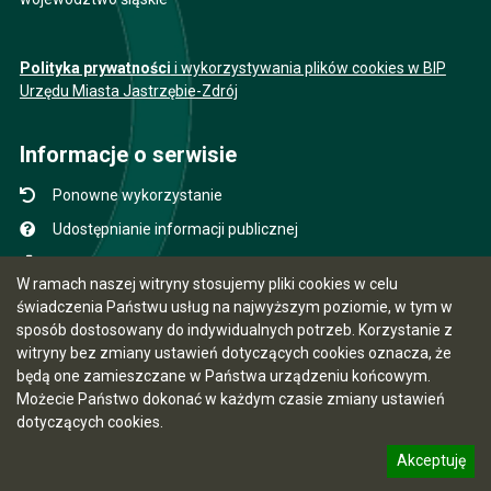
Polityka prywatności
i wykorzystywania plików cookies w BIP
Urzędu Miasta Jastrzębie-Zdrój
Informacje o serwisie
Ponowne wykorzystanie
Udostępnianie informacji publicznej
Mapa serwisu
W ramach naszej witryny stosujemy pliki cookies w celu
Instrukcja obsługi
świadczenia Państwu usług na najwyższym poziomie, w tym w
sposób dostosowany do indywidualnych potrzeb. Korzystanie z
Statystyki oglądalności
witryny bez zmiany ustawień dotyczących cookies oznacza, że
Ostatnio dodane
będą one zamieszczane w Państwa urządzeniu końcowym.
Możecie Państwo dokonać w każdym czasie zmiany ustawień
Ostatnia aktualizacja BIP: 06.08.2026 15:25
dotyczących cookies.
Akceptuję
5.7.0 [15]
CMS i hosting: Logonet Sp. z o.o. w Bydgoszczy
informację o polityce prywatności