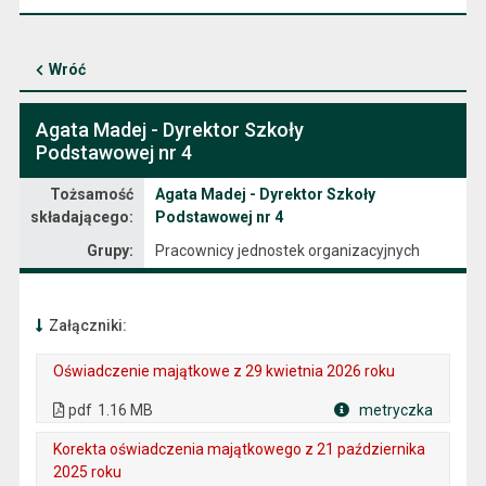
Wróć
Agata Madej - Dyrektor Szkoły
Podstawowej nr 4
Oświadczenie majątkowe
Tożsamość
Agata Madej - Dyrektor Szkoły
składającego:
Podstawowej nr 4
Grupy:
Pracownicy jednostek organizacyjnych
Załączniki:
Oświadczenie majątkowe z 29 kwietnia 2026 roku
. Plik w formacie: pdf
. Rozmiar pliku: 1.16 MB
. Otwiera się w nowej karcie.
pdf
1.16 MB
metryczka
Plik w formacie
Korekta oświadczenia majątkowego z 21 października
2025 roku