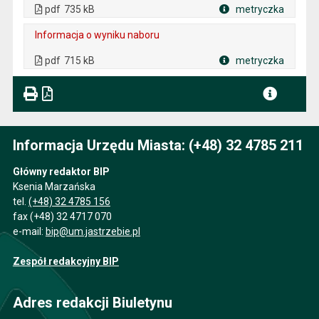
. Rozmiar pliku: 735 kB
. Otwiera się w nowej karcie.
pdf
735 kB
metryczka
Plik w formacie
Informacja o wyniku naboru
. Plik w formacie: pdf
. Rozmiar pliku: 715 kB
. Otwiera się w nowej karcie.
pdf
715 kB
metryczka
Plik w formacie
Informacja Urzędu Miasta: (+48) 32 4785 211
Główny redaktor BIP
Ksenia Marzańska
tel.
(+48) 32 4785 156
fax (+48) 32 4717 070
e-mail:
bip@um.jastrzebie.pl
Zespół redakcyjny BIP
Adres redakcji Biuletynu