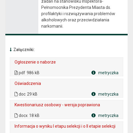
zadań na stanowisku Inspektora-
Pełnomocnika Prezydenta Miasta ds.
profilaktyki i rozwiązywania problemów
alkoholowych oraz przeciwdziałania
narkomanii.
Załączniki:
Ogłoszenie o naborze
. Plik w formacie: pdf
. Rozmiar pliku: 986 kB
. Otwiera się w nowej karcie.
pdf
986 kB
metryczka
Plik w formacie
Oświadczenia
. Plik w formacie: doc
. Rozmiar pliku: 29 kB
doc
29 kB
metryczka
Plik w formacie
Kwestionariusz osobowy - wersja poprawiona
. Rozmiar pliku: 18 kB
. Plik w formacie: docx
docx
18 kB
metryczka
Plik w formacie
Informacja o wyniku I etapu selekcji i o II etapie selekcji
. Plik w formacie: pdf