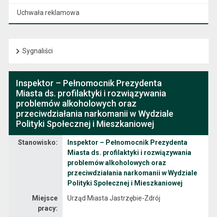
Uchwała reklamowa
Sygnaliści
Inspektor – Pełnomocnik Prezydenta
Miasta ds. profilaktyki i rozwiązywania
problemów alkoholowych oraz
przeciwdziałania narkomanii w Wydziale
Polityki Społecznej i Mieszkaniowej
Stanowisko:
Inspektor – Pełnomocnik Prezydenta
Dane dotyczące rekrutacji na stanowisko Inspektor – Pełnomocnik Prezydenta Miasta ds. profilaktyki i rozwiązywania problemów alkoholowych oraz przeciwdziałania narkomanii w Wydziale Polityki Społecznej i Mieszkaniowej
Miasta ds. profilaktyki i rozwiązywania
problemów alkoholowych oraz
przeciwdziałania narkomanii w Wydziale
Polityki Społecznej i Mieszkaniowej
Miejsce
Urząd Miasta Jastrzębie-Zdrój
pracy: