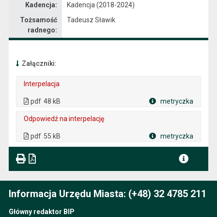
Kadencja:
Kadencja (2018-2024)
Tożsamość
Tadeusz Sławik
radnego:
Załączniki:
Interpelacja
. Plik w formacie: pdf
. Rozmiar pliku: 48 kB
. Otwiera się w nowej karcie.
pdf
48 kB
metryczka
Plik w formacie
Odpowiedź na interpelację
. Plik w formacie: pdf
. Rozmiar pliku: 55 kB
. Otwiera się w nowej karcie.
pdf
55 kB
metryczka
Plik w formacie
Informacja Urzędu Miasta: (+48) 32 4785 211
Główny redaktor BIP