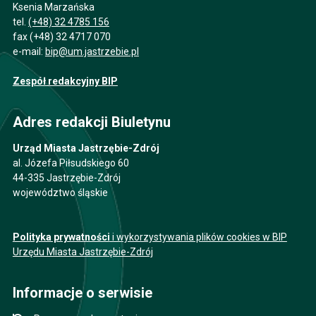
Ksenia Marzańska
tel.
(+48) 32 4785 156
fax (+48) 32 4717 070
e-mail:
bip@um.jastrzebie.pl
Zespół redakcyjny BIP
Adres redakcji Biuletynu
Urząd Miasta Jastrzębie-Zdrój
al. Józefa Piłsudskiego 60
44-335 Jastrzębie-Zdrój
województwo śląskie
Polityka prywatności
i wykorzystywania plików cookies w BIP
Urzędu Miasta Jastrzębie-Zdrój
Informacje o serwisie