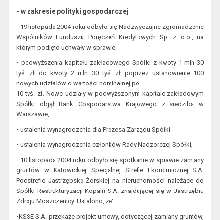
- w zakresie polityki gospodarczej
-
19 listopada 2004 roku odbyło się Nadzwyczajne Zgromadzenie
Wspólników Funduszu Poręczeń Kredytowych
Sp. z
o.o., na
:
którym podjęto uchwały
w sprawie
-
pod
wyższenia kapitału zakładowego Spółki
z kwoty 1 mln 30
tyś. zł
do kwoty 2 mln 30 tyś. zł poprzez ustanowienie 100
nowych udziałów o wartości nominalnej po
10 tyś. zł.
Nowe udzi
ał
y
w podwyższonym kapitale zakładowym
Spółki objął
Bank Gospodarstwa Krajowego
z siedzibą w
Warszawie,
-
ustalenia wynagrodzenia dla Prezesa Zarządu Spółki
-
,
ustalenia wynagrodzenia członków Rady Nadzorczej Spółki
-
10 listopada 2004 roku odbyło się spotkanie w sprawie zamiany
gruntów w Katowickiej Specjalnej Strefie Ekonomicznej S.A.
Podstrefie Jastrzębsko-Żorskiej na nieruchomości należące do
Spółki Restrukturyzacji Kopalń S.A. znajdującej się w Jastrzęb
iu
:
Zdroju Moszczenicy. Ustalono
, że
-
KSSE S.A. przekaże projekt umowy, dotyczącej zamiany gruntów,