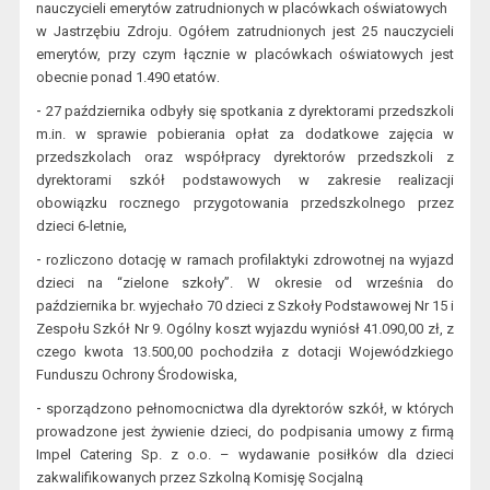
nauczyc
ieli emerytów zatrudnionych w placówkach oświatowych
w Jastrzębiu Zdroj
u.
Ogółem zatrudnionych jest 25 nauczycieli
emerytów, przy czym łącznie w placówkach oświatowych jest
.
obecnie ponad 1.490 etatów
-
27
października odbyły się spotkania z dyre
ktorami przedszkoli
m.in. w sprawie
pobierania opłat za dodatkowe zajęcia w
przedszkolach oraz wsp
ółpracy dyrektorów przedszkoli z
dyrektorami szkół podstawowych w zakresie realizacji
obowiązku rocznego przygotowania przed
szkolnego przez
,
dzieci 6-letnie
-
rozliczono
dotację w ramach profilaktyki zdrowotnej na wyjazd
dzieci na “zielone szkoły”
. W okresie
od września do
października
br.
wyjechało 70 dzieci z Szkoły
Podstawowej Nr 15
i
Zespołu Szkół Nr 9
.
Ogólny koszt wyjazdu wyniósł 41.090
,00
zł
, z
czego kwota 13
.500,00 pochodziła z
dotacji
Wojewódzkiego
Funduszu Ochrony Środ
owiska,
-
s
porządz
ono
pełnomocnictw
a dla d
yrektorów szkół, w których
prowadzone jest żywienie dzieci, do podpisania umowy z firmą
Impel Catering Sp. z o.o. – wydawanie posiłków dla dzieci
zakwalifikowanych przez Szkolną Komisję Socjalną