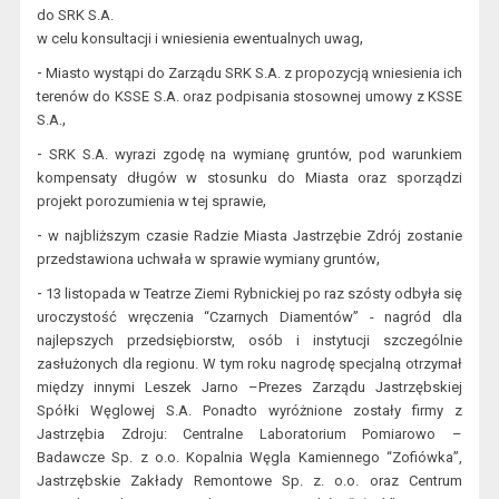
do SRK S.A.
,
w celu konsultacji i wniesienia ewentualnych uwag
-
Miasto wystąpi do Zarządu SRK S.A. z propozycją wniesienia ich
terenów do KSSE S.A. oraz podpisania stosownej umowy z KSSE
.,
S.A
-
SRK S.A. wyrazi zgodę na wymianę gruntów, pod warunkiem
kompensaty długów w stosunku do Miasta oraz sporządzi
,
projekt porozumienia w tej sprawie
-
w
najbliższym czasie
Radzie
Miasta Jastrzębie Zdró
j
zostanie
,
przedstawiona uchwała w sprawie wymiany gruntów
-
13 listopada w Teatrze Ziemi Rybnickiej po raz szósty odb
yła się
uroczystość wręczenia “Czarnych Diamentów” - nagród dla
najlepszych przedsiębiorstw, osób i instytucji szczególnie
zasłużonych dla regionu. W tym roku nagrodę specjalną otrzymał
między innymi Leszek Jarno –Prezes Zarządu Jastrzębskiej
Spółki Węglowej S.A. Ponadto wyróżnione zostały firmy z
Jastrzębia Zdroju: Centralne Laborato
rium Pomiarowo –
Badawcze Sp. z
o.o. Kopalnia Węgla Kamiennego “Zofiówka”,
Jastrzębskie Zakłady Rem
ontowe Sp. z. o.o. oraz Centrum