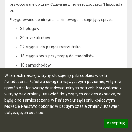
przygotowane do zimy. Czuwanie zimowe rozpoczęto 1 listopada
.
br
:
Przygotowano do utrzymania zimowego następujący sprzęt
31 pługów
30 rozrzutników
22 ciągniki do pługa i rozrzutnika
18 ciągników z przyczepą do chodników
18 samochodów
2 szt. odśnieżarek ręcznych
W ramach naszej witryny stosujemy pliki cookies w celu
świadczenia Państwu usług na najwyższym poziomie, w tym w
5 solarko – piaskarek
sposób dostosowany do indywidualnych potrzeb. Korzystanie z
Utrzymanie zimowe prowadzone jest w 17 kwartałach przez 10
witryny bez zmiany ustawień dotyczących cookies oznacza, że
firm. Kontrolę utrzymania zimowego będą prowadziły patrole
będą one zamieszczane w Państwa urządzeniu końcowym.
.
Straży Miejskiej
Możecie Państwo dokonać w każdym czasie zmiany ustawień
dotyczących cookies.
-
w dniu dzisiejszym Ministerstwo Spraw Wewnętrznych i
Administracji poinformowało,
że Miasto Jastrzębie Zdrój zostało
Akceptuję
zakwalifikowane do grona 10 najlepszych miast w Polsce,
informację o polityce prywatności