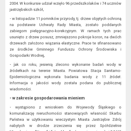
2004. W konkursie u
dział wzięło 96 przedszkolaków i 74 uczniów
,
jastrzębskich szkół
-
w listopadzie
11 pomników przyrody, tj. drzew objętych ochroną
na podstawie Uchwały Rady Miasta, zostało poddanych
zabiegom pielęgnacyjno-korekcyjnym. W ramach tych prac
usunięto z drzew posusz, zmniejszono pokroje koron, na dwóch
drzewach założono wiązania elastyczne. Prace te sfinansowano
ze środków Gminnego Funduszu Ochrony Środowiska i
,
Gospodarki Wodnej
- j
ak co roku, jesienią zlecono wykonanie badań wody w
źródełkach na terenie
Miasta
. Powiatowa Stacja Sanitarno-
Epidemiologiczna wykonała badania wody z 11 źródeł.
Informacja o jakości wody została podana do publicznej
.
wiadomości
- w zakresie gospodarowania mieniem
-
wystąpi
ono
z wnioskiem do Wojewody Śląskiego o
komunalizację nieruchomości
stanowiących własność Skarbu
Państwa w użytkowaniu wieczystym Miasta
Jastrzębie Zdrój
nabytych w drodze zrzeczenia się przez Spółdzielnie