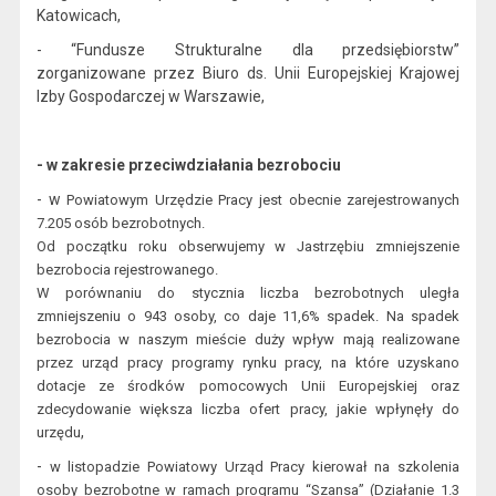
Katowicach
,
- “Fundusze Strukturalne d
la przedsiębiorstw”
zorganizowane przez Biuro ds. Unii Europejskiej Krajowej
Izby Gospodarczej w Warszawie,
- w zakresie przeciwdziałania bezrobociu
- w
Powiatowym Urzędzie Pracy jest obecnie zarejestrowanych
7.205 osób bezrobotnych.
Od początku roku obserwujemy w Jastrzębiu zmniejszenie
bezrobocia rejestrowanego.
W porównaniu do stycznia liczba bezrobotnych uległa
zmniejszeniu o 943 osoby, co daje 11,6% spadek. Na spadek
bezrobocia w naszym mieście duży wpływ mają realizowane
przez urząd
pracy prog
ramy rynku pracy, na które uzyskano
dotacje ze środków pomocowych Unii Europejskiej oraz
zdecydowanie większa liczba ofert pracy, jakie wpłynęły do
,
urzędu
-
w
listopadzie Powiatowy Urząd Pracy kierował na szkolenia
osoby bezrobotne w ramach programu “Szansa” (Działanie 1.3