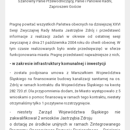
Szanowny Panie Przewodniczący, Panie i Panowie Radni,
Zaproszeni Goście
Pragnę powitać wszystkich Państwa obecnych na dzisiejszej XXVI
Sesji Zwyczajnej Rady Miasta Jastrzębie Zdrój i przedstawić
informacje z realizacji zadań w okresie od ostatniej sesji
zwyczajnej z dnia 21 października 2004 roku do chwili obecnej. W
tym czasie realizowanych było wiele przedsięwzięć w sferze
;
funkcjonowania miasta. Pragnę przedstawić najważniejsze z nich
- w zakresie infrastruktury komunalnej i inwestycji
-
została podpisana umowa z Marszałkiem Województwa
Śląskiego na finansowanie budowy kanalizacji sanitarnej na os.
Zdrój w ramach kontraktu dla Województwa Śląskiego na kwotę
282 720 zł. Dla przypomnienia dodam, że Miasto występowało z 5
wnioskami o pomoc finansową w ramach tego kontraktu, niestety
.
otrzymaliśmy tylko 1 pozytywne rozstrzygnięcie
- n
iestety Zarząd Województwa Śląskiego nie
zakwalifikował 2 wniosków Jastrzębia
Zdroju
o dotację ze środków u
nijnych w ramach Zintegrowanego