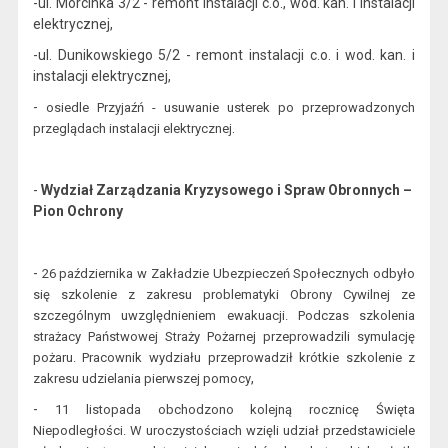
-ul. Morcinka 3/2 - remont instalacji c.o., wod. kan. i instalacji
elektrycznej,
-ul. Dunikowskiego 5/2 - remont instalacji c.o. i wod. kan. i
instalacji elektrycznej,
-
osiedle Przyjaźń - usuwanie usterek po przeprowadzonych
.
przeglądach instalacji elektrycznej
-
Wydział Zarządzania Kryzysowego i Spraw Obronnych –
Pion Ochrony
-
26 październik
a
w Zakładzie Ubezpieczeń Społecznych odbyło
się s
zkolenie z zakresu problematyki Obrony Cywilnej ze
szcze
gólnym uwzględnieniem ewakuacji. Podczas szkolenia
strażacy Państwowej Straż
y
Pożarn
ej przeprowadzili
symulację
pożaru. Pracownik wydziału przeprowadził krótkie s
zkolenie z
,
zakresu udzielania pierwszej pomocy
-
11 listopada
obchodzono kolejną rocznicę Święta
Niepodległości. W uroczystościach wzięli udział przedstawiciele