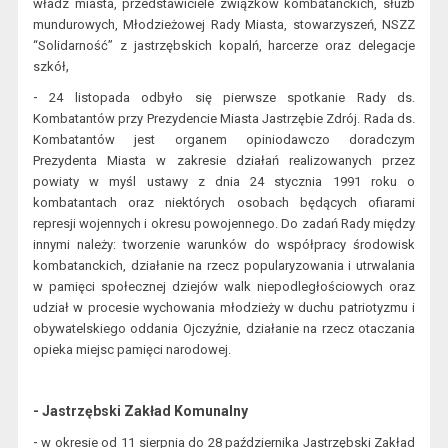
władz miasta, przedstawiciele związków kombatanckich, służb
mundurowych, Młodzieżowej Rady Mia
sta, stowarz
yszeń, NSZZ
“Solidarność”
z jastrzębskich kopalń, harcerze oraz delegacje
,
szkół
-
24 listopada odbyło się pierwsze spotkanie Rady ds.
Kombatantów przy Prezydencie Miasta Jastrzębie Zdrój. Rada ds.
Kombatantów jest organem opiniodawczo doradczym
Prezydenta Miasta w zakresie działań realizowanych przez
powiaty w myśl ustawy z dnia 24 stycznia 1991 roku o
kombatantach oraz niektórych osobach będących ofiarami
represji wojennych i okresu powojennego. Do zadań Rady między
innymi należy: tworzenie warunków do współpracy środowisk
kombatanckich, działanie na rzecz popularyzowania i utrwalania
w pamięci społecznej dziejów walk niepodległościowych oraz
udział w procesie wychowania młodzieży w duchu patriotyzmu i
obywatelskiego oddania Ojczyźnie, działanie na rzecz otaczania
opieka miejsc pamięci narodowej.
- Jastrzębski Zakład Komunalny
-
w okresie
od 11 sierpnia do 28 października Jastrzębski Zakład