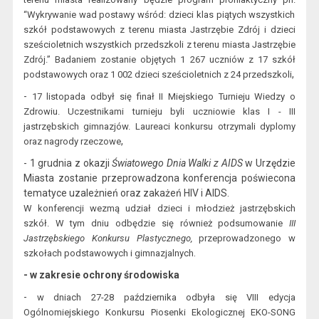
“Wykrywanie wad postawy wśród:
dzieci kl
as piątych wszystkich
szkół podstawowych z terenu miasta Jastrzębie Zdrój i dzieci
sześcioletnich wszystkich przedszkoli z terenu miasta Jastrzębie
Zdrój.”
Badaniem zostanie objętych
1 267
uczniów z 17 szkół
,
podstawowych oraz
1 002 dzieci sz
eścioletnich z
24 przedszkoli
-
17 listopada
odbył się finał II Miejskiego Turnieju Wiedzy o
Zdrowiu.
Uczestnikami turnieju byli uczniowie klas I - III
jas
trzębskich gimnazjów. Laureaci k
onkursu otrzymali dyplomy
,
oraz nagrody rzeczowe
- 1 grudnia z okazji
Światowego Dn
ia Walki z AIDS
w
Urzędzie
Miasta zostanie przeprowadzona
konferencja poświecona
tematyce uzależnień oraz zakażeń HIV i
AIDS.
W konferencji wezmą udział dzieci i młodzież jastrzębskich
szkół.
W tym dniu
odbędzie się również podsumowanie
III
Jastrzębski
ego Konkursu Plastycznego,
przeprowadzonego
w
.
szkołach podstawowych i
gimnazjalnych
- w zakresie ochrony środowiska
-
w
dniach 27-28 października odbyła się VIII edycja
Ogólnomiejskiego Konkursu Piose
nki Ekologicznej EKO-SONG