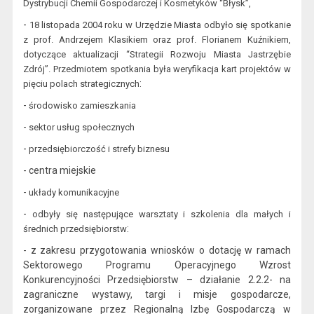
Dystrybucji Chemii Gospodarczej i Kosmetyków “Błysk”,
-
18 listopada
2004 roku w Urzędzie Miasta odbyło się spotkanie
z prof. Andrzejem Klasikiem oraz prof. Florianem Kuźnikiem,
dotyczące aktualizacji “Strategii Rozwoju Miasta Jastrzębie
Zdrój”. Przedmiotem spotkania była weryfikacja kart projektów w
:
pięciu polach strategic
znych
-
środowisko zamieszkania
-
sektor usług społecznych
-
przedsiębiorczość i strefy biznesu
- centra miejskie
-
układy komunikacyjne
-
o
dbyły się następujące warsztaty i szkolenia dla małych i
:
średnich przedsiębiorstw
- z zakresu przygotowania wnio
sków o dotację w
ramach
Sektorowego Programu Operacyjnego Wzrost
K
onkurencyjności
P
rzedsiębiorstw – działanie 2.2.2- na
zagraniczne wystawy, targi i misje gospodarcze,
zorganizowane przez Regionalną Izbę Gospodarczą w