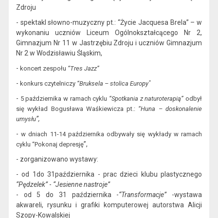
Zdroju
- s
pektakl słowno-muzyczny pt.: “Ż
ycie Jacquesa Brela” – w
wykonaniu uczniów Liceum O
gólnokształcącego
Nr 2,
Gimnazjum Nr 11 w
Jastrzębiu Zdroju i uczniów Gimnazjum
Nr 2 w Wodzisławiu Śląskim
,
-
k
oncert zespołu
“Tres Jazz”
-
"
konkurs czytelniczy
“Bruksela – stolica Europy
-
5 października
w ramach cyklu
“Spotkania z naturoterapią”
odbył
się wykład Bogusław
a
Waśkiewicz
a pt.:
“Huna – doskonalenie
”
,
umysłu
-
w dniach 11-14
października odbywały się wykład
y w
ramach
”,
cyklu “Pokonaj depresję
- zorganizowano wystawy:
- od 1do
31października
- prac dzieci klubu plastycznego
“Pędzelek”
-
“Jesienne nastroje”
- od 5 do
31 października
-
“Transformacje”
-wystawa
akwareli, rysunku i grafiki komputerowej autorstwa Alicji
Szopy-Kowalskiej