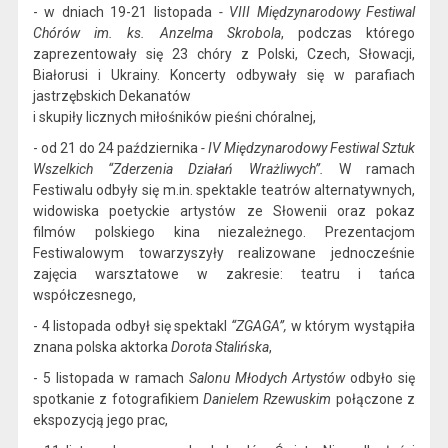
- w dniach 19-21 listopada
- VIII
Międzynarodowy Festiwal
Chórów
im. ks. Anzelma Skrobola
, podcza
s którego
zaprezentowały się 23 chóry z Polski, Czech, Słowacji,
Białorusi i Ukrainy. Koncerty odbywały się w parafiach
jastrzębskich Dekanatów
i skupiły licznych miłośników pieśni chóralnej,
- od 21 do
24 paźdz
iernika
-
IV Międzynarodowy
Festiwal Sztuk
Wszelkich “Zderzenia Działań Wrażliwych
”.
W ramach
Festiwalu odbyły się m.in. spektakle teatrów alternatywnych
,
widowiska
poetyckie artystów ze Słowenii oraz pokaz
filmów polskiego kina niezależnego. Prezentacjom
Festiwalowym towarzyszyły realizowane jednocześnie
zajęcia warsztatowe w zakresie: teatru i tańca
współczesnego
,
- 4 listopada
odbył się spektakl
“ZGAGA”,
w którym
wystąpiła
znana polska aktorka
Dorota Stalińska
,
- 5 listopada w ramach
Salonu Młodych Artystów
odbyło się
spotkanie
z fotografikiem
Danielem Rzewuskim
p
ołączone z
ekspozycją jego prac
,