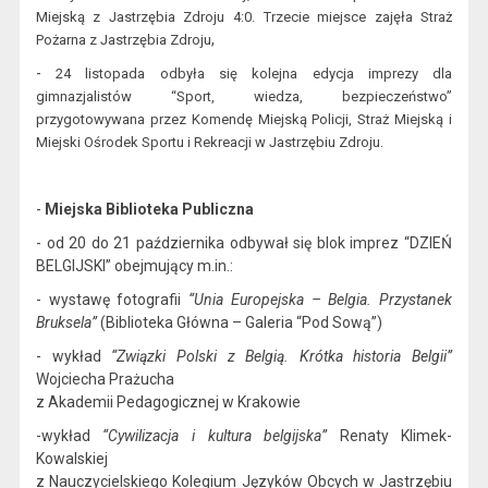
Miejską z Jastrzębia Zdroju 4:0. Trzecie miejsce zajęła S
t
raż
,
Pożarna z Jastrzębia Zdroju
-
24 listopada odbyła się kolejna edycja imprezy dla
gimnazjalistów “Sport, wiedza, bezpieczeństwo”
przygotowywana przez Komendę Miejską Policji, Straż Miejską i
.
Miejski Ośrodek Sportu i Rekreacji w Jastrzębiu Zdroju
-
Miejska Biblioteka Publiczna
- od 20 do
21 października
odbywał się blok imprez
“DZIEŃ
BELGIJSKI” obejmujący m.in.:
- w
ystawę
fotografii
“Unia Europejska – Belgia. Przystanek
Bruksela”
(Biblioteka Główna – Galeria “Pod Sową”)
- w
ykład
“Związki Polski z Belgią. Krótka historia Belgii”
Wojciecha
Prażuch
a
z Akademii Pedagogicznej w Krakowie
-w
ykład
“Cywilizacja i kultura belgijska”
Renaty Klimek-
Kowalskiej
z Nauczycielskiego Kolegium Języków Obcych w Jastrzębiu