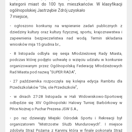
kategorii miast do 100 tys. mieszkańców. W klasyfikacji
ogólnopolskiej Jastrzębie Zdrój uzyskało
7 miejsce,
-
og
łos
zono
konkursy na wspieranie zadań publicznych z
dziedziny kultury oraz kultury fizycznej, sportu, krajoznawstwa i
zapewnienia bezpieczeństwa nad wodą. Termin składania
.,
wniosków mija 15 gru
dnia br
-
8 listopada odbyła się sesja Młodzieżowej Rady Miasta,
podczas której podjęto uchwałę
o wzięciu udziału w konkursie
organizowanym przez Ogólnopolską Federację Młodzieżowych
Rad Miasta pod nazwą “SUPER RADA”
,
-
27 października rozpoczęła się kolejna edycja Rambit
u dla
”,
Przedszkolaków “Ole, ole Przedszkole
-
w dniach 27-28 listopada w Hali Widowiskowo-Sportowej
odbędzie się XIV Ogólnopolski Halowy Turniej Barbórkowy w
.,
Piłce Nożnej o Puch
ar Prezesa JSW S.A
-
p
o raz dziewiąty Miejski Ośrodek Sportu i Rekreacji był
organizatorem “Mistrzostw Służb Mundurowych”. I miejsce
zdobyła Straż Pożarna z Karviny, która w finale pokonała Straż