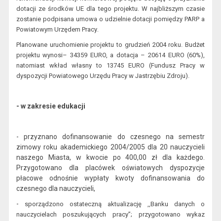
dotacji ze środków UE dla tego projektu. W najbliższym czasie
zostanie podpisana umowa o udzielnie dotacji pomiędzy PARP a
.
Powiatowym Urzędem Pracy
Planowane uruchomienie projektu to grudzień 2004 roku. Budżet
projektu wynosi– 34359 EURO, a dotacja – 20614 EURO (60%),
natomiast wkład własny to 13745 EURO (Fundusz Pracy w
dyspozycji Powiatowego Urzędu Pracy w Jastrzębiu Zdroju).
- w zakresie edukacji
- przyznano dofinansowanie do czesnego na semestr
zimowy roku akademickiego 2004/2005 dla 20 nauczycieli
naszego Miasta, w kwocie po 400,00
zł dla każdego.
Przygotowano dla placówek oświatowych dyspozycje
płacowe odnośnie wypłaty kwoty dofinansowania
do
czesnego dla nauczycieli,
-
sporządzono ostateczną aktualizację
,,Banku danych o
na
uczycielach poszukujących pracy”
; przygotowano wykaz