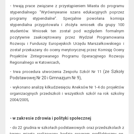
-
t
rwają prace związane z przystąpieniem Mias
ta do programu
stypendialnego “Wyrównywanie szans edukacyjnych poprzez
programy stypendialne”. S
pecjalnie powołana k
omisja
s
typendialna przygotowała i złożyła wnio
sek dla grupy 100
studentów. Wniosek ten
został pod względem formalnym
pozytywnie zaakceptowany przez
Wydział Programowania
Rozwoju i Funduszy Europejskich Urzędu Marszałkowskiego i
został przekazany do oceny merytorycznej przez Komisję Oceny
Projektów Zin
tegrowanego Programu Operacyjnego Rozwoju
,
Regionalnego w Katowicach
-
(
ze
Szkoł
y
t
rwa procedura utworzenia Zespołu Szkół Nr 11
Podstawowej Nr 20 i Gimnazjum Nr 9),
-
wykonano a
nalizę kilkudziesięciu Aneksów Nr 1-4
do projektów
organizacyjnych przedszkoli i wszystkich
szkół na rok szkolny
,
2004/2005
- w zakresie zdrowia i polityki społecznej
-
do
22 grudnia w szkołach podstawowych ora
z przedszkolach z
terenu miasta
realizowany będzie program profilaktyczny pn
.