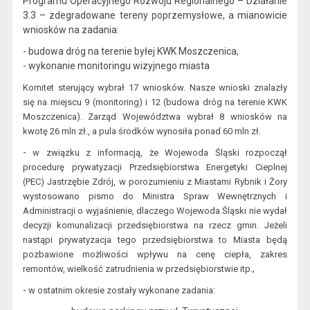
Programu
Operacyjnego Rozwoju Regionalnego – Działanie
3.3 – zdegradowane tereny poprzemysłowe
, a mianowicie
wniosków na zadania:
- budowa dróg na te
renie byłej KWK Moszczenica,
- wykonanie monitoringu wizyjnego miasta
Komitet st
erujący wybrał 17 wniosków. Nasze wnioski znalazły
się na miejscu
9 (monitoring) i 12 (budowa dróg na terenie KWK
Moszczenica). Zarząd Województwa wybrał 8 wniosków na
kwotę 26 mln zł.,
a pul
a środków wynosiła ponad 60 mln zł.
-
w związku z informacją, że Wojewoda Śląski rozpoczął
procedurę prywatyzacji Przedsiębiorstwa
Energetyki Cieplnej
(PEC)
Jastrzębie
Zdrój, w porozumieniu z Miastami
Rybnik i Żor
y
wystosowano pismo do
Ministra Spraw Wewnętrznych
i
Administracji o
wyjaśnienie
, dlaczego Wojewoda
Śląski nie wydał
decyzji k
omunalizacji
przedsiębiorstwa na rzecz gmin
.
Jeżeli
nastąpi prywatyzacja tego przedsiębiorstwa to Miasta będą
pozbawione możliwości
wpływ
u
na cenę ciepła, zakres
.,
remontów, wielkość zatrudnienia
w przedsiębiorstwie
itp
-
:
w
ostatnim okresie zostały wykonane zadania