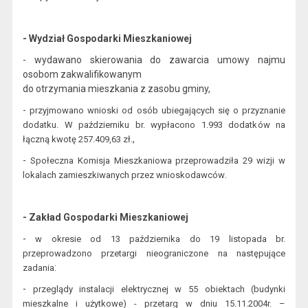
- Wydział Gospodarki Mieszkaniowej
- wydawano skierowania do zawarcia umowy najmu
osobom zakwalifikowanym
do otrzymania mieszkania z zasobu gminy,
-
przyjmowano wnioski od osób ubiega
jących się o przyznanie
dodatku. W październiku br. wypłacono 1.993 dodatk
ów na
.,
łączną kwotę 257.409,63 zł
-
Społeczna Komisja Mieszkaniowa przeprowadziła 29 wizji w
.
lokalach zamieszkiwanych przez wnioskodawców
- Zakład Gospodarki Mieszkaniowej
-
w okresie od 13 października do 19 listopada
br.
przeprowadzono przetargi nieograniczone
na następujące
:
zadania
-
p
rzeglądy instalacji elektrycznej w 55 obiektach (budynki
mieszkalne i użytkowe) - przetarg w dniu 15.1
1.2004
r. –