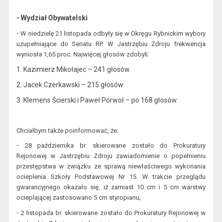
- Wydział Obywatelski
-
W niedzielę 21 listopada odbyły się w Okręgu Rybnickim wybory
uzupełniające do Senatu RP. W Jastrzębiu Zdroju frekwencja
:
wyniosła 1,65 proc. Najwięcej głosów zdobyli
1
. Kazimierz Mikołajec – 241 głosów
2. Jacek Czerkawski – 215 głosów
3. Klemens Ścierski i Paweł Porwoł – po 168 głosów.
Chciałbym także poinformować, że:
-
28 października br.
ski
erowane zostało
do Prokuratury
Rejonowej w Jastrzębiu Zdroju zawiadomienie o popełnieniu
przestępstwa w związku ze
s
prawą niewłaściwego wykonania
ocieplenia Szkoły
Podstawowej Nr 15.
W trakcie przeglądu
gwarancyjnego okazało się, iż zamiast
10 cm i 5 cm warstwy
,
ocieplającej zastosowano 5 cm styropianu
-
2 listopada br.
skierowane zostało do Prokuratury Rejonowej w