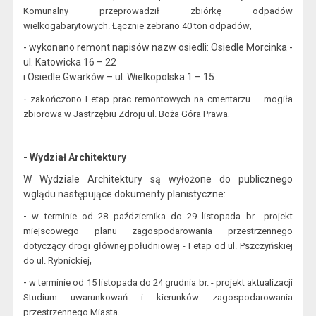
Komunalny przeprowadził zbiórkę odpadów
,
wielkogabarytowych. Łącznie zebrano 40 ton odpadów
- wykonano remont napisów nazw osiedli: Osiedle Morcinka -
ul. Katowicka 16 – 22
i Osiedle Gwarków – ul. Wielkopolska 1 – 15.
-
z
akończono I etap prac remontowych na cmentarzu – mogiła
.
zbiorowa w Jastrzębiu Zdroju ul. Boża Góra Prawa
- Wydział Architektury
W Wydziale Architektury są wyłożone do publicznego
wglądu następujące dokumenty planistyczne:
-
w terminie od 28 października do 29 listopada br.-
projekt
miejscowego planu zago
spodarowania przestrzennego
dotyczący drogi głównej południowej - I eta
p
od ul. Pszczyńskie
j
,
do ul. Rybnickiej
-
w terminie od 15 listopada do 24 grudnia br. -
projekt aktualizacji
Studium uwarunkowań
i kierunków zagospodarowania
.
przestrzennego Miasta