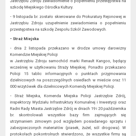
Jastrzębiu Zdroju zawiadomienie o popełnieniu przestępstwa na
.
szkodę Miejskiego Ośrodka Kultury
-
9 listopada br.
został
o
skierowane do Prokuratury Rejonowej w
Jastrzębiu Zdroju uzupełnienie zawiadomienia o popełnieniu
.
przestępstwa na szkodę Zespołu Szkół Zawodowych
-
Straż Miejska
-
dnia 2 listopada przekazano w drodze umowy darowizny
Komendzie Miejskiej Policji
w Jastrzębiu Zdroju samochód marki Renault Kangoo, będący
wcześniej w użytkowaniu Straży Miejskiej. Ponadto przekazano
Policji 15 tablic informacyjnych o punktach przyjmowania
dzielnicowych na poszczególnych osiedlach w mieście oraz 11
.
000 wizytówek dla dzielnicowych Komendy M
iejskiej Policji
-
Straż Miejska, Komenda Miejska Policji Jastrzębie Zdrój,
inspektorzy Wydziału Infrastruktury Komunalnej i Inwestycji oraz
Radni Rady Miasta Jastrzębie Zdrój w dniach
19 i 20 października
br. skontrolowali wszystkie bazy firm zajmujących się
utrzymaniem zimowym pod względem posiadanego sprzętu i
zabezpieczonych materiałów (piasek, żużel, sól drogowa). W
protokołach pokontrolnych stwierdzono, że wszystkie firmy
są