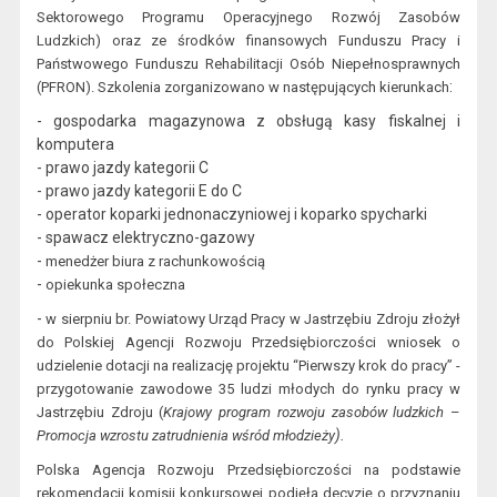
Sektorowego Programu Operacyjnego Rozwój Zasobów
Ludzkich) oraz ze środków finansowych Funduszu Pracy i
Państwowego Funduszu Rehabilitacji Osób Niepełnosprawnych
:
(PFRON)
. Szkolenia zorganizowano w następujących kierunkach
- gospodarka m
agazynowa z obsługą kasy fiskalnej i
komputera
- prawo jazdy kategorii C
- prawo jazdy kategorii E do C
- operator koparki jednonaczyniowej i koparko spycharki
- spawacz elektryczno-gazowy
-
menedżer biura z rachunkowością
-
opiekunka społeczna
-
w
sierpniu br. Powiatowy Urząd Pracy w Jastrzębiu Zdroju złożył
do Polskiej Agencji Rozwoju Przedsiębiorczości wniosek o
udzielenie dotacji na realizację projektu “Pierwszy krok do pracy” -
przygotowanie zawodowe 35 ludzi młodych do rynku pracy w
Jastrzębiu
Zdroju (
Krajowy program rozwoju zasobów ludzkich
–
).
Promocja wzrostu zatrudnienia wśród młodzieży
Polska Agencja Rozwoju Przedsiębiorczości na podstawie
rekomendacji komisji konkursowej podjęła decyzję o przyznaniu