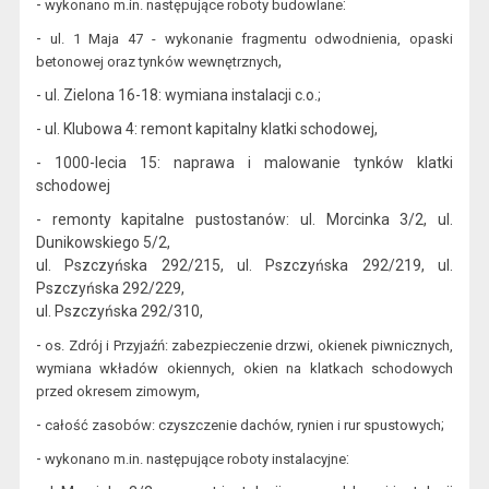
-
:
wykonano
m.in. następujące roboty budowlane
-
ul. 1 Maja 47 - wykonanie fragmentu odwodnieni
a, opaski
,
betonowej oraz tynków wewnętrznych
- ul. Zielona 16-18: wymiana instalacji c.o.;
- ul. Klubowa 4: remont kapitalny klatki schodowej,
- 1000-lecia 15: naprawa i malowanie tynków klatki
schodowej
- remonty kapitalne pustostanów: ul. Morcinka 3/2, ul.
Dunikowskiego 5/2,
ul.
Pszczyńska 292/21
5, ul.
Pszczyńska 292/21
9, ul.
Pszczyńska 292/22
9,
ul.
Pszczyńska 292/31
0,
-
os. Zdrój i Przyjaźń: zabezpieczenie drzwi, okienek piwnicznych,
wymiana wkładów okiennych, okien na klatkach s
chodowych
,
przed okresem zimowym
-
;
całość zasobów: czyszczenie dachów, rynien i rur spustowych
-
:
wykonano m.in. następujące roboty instalacyjne