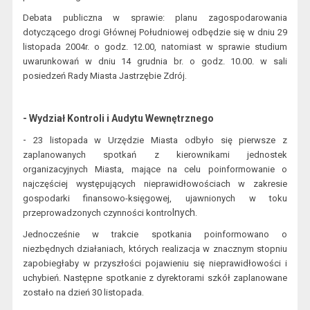
Debata publiczna w spra
wie: planu zagospodarowania
dotyczącego
drogi
Głównej Południowej odbędzie się w
dniu 29
listopada 2004r. o godz. 12.00, natomiast w sprawie studium
uwarunkowań
w dniu 14 grudnia br. o godz. 10.00. w sali
.
posiedzeń Rady Miasta Jastrzębie Zdrój
-
Wydział Kontroli i Audytu Wewnętrznego
-
23 lis
topada w Urzędzie Miasta odbyło się pierwsze z
zaplanowanych spotkań
z kierownikami jednostek
organizacyjnych Miasta, mające na celu poinformowanie
o
najczęściej występujących nieprawidłowościach w zakresie
gospodarki finansowo-księgowej, ujawnionych w toku
lnych.
przeprowadzonych czynności kontro
Jednocześnie w trakcie spotkania poinformowano o
niezbędnych działaniach, których realizacja w znacznym stopniu
zapobiegłaby w przyszłości pojawieniu się nieprawidłowości
i
uchybień. Następne spotkanie z dyrektorami szkół zaplanowane
.
zostało na dzień
30 listopada