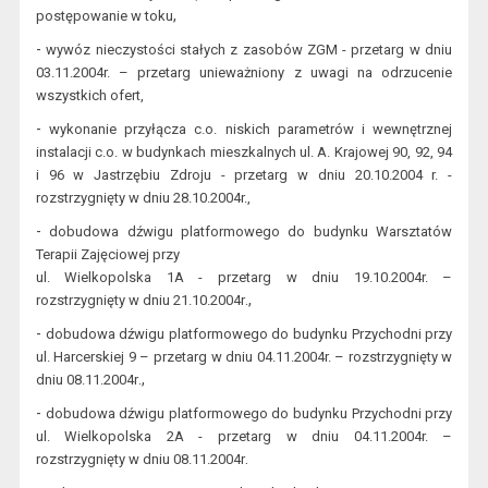
,
postępowanie w toku
-
w
ywóz nieczystości stałych z zasobów Z
GM - przetarg w dniu
03.11.2004
r. – przetarg unieważniony z uwagi
na odrzucenie
wszystkich ofert,
-
w
ykonanie przyłącza c.o. niskich parametrów i wewnętrznej
instalacji c.o.
w budynkach mieszkalnych ul. A. Krajowej 90, 92, 94
i 96 w Jastrzębiu Zdroju - przetarg w dniu 20.10.2004 r. -
rozstrzygnięty w dniu 28.10.2004r.
,
-
d
obudowa dźwigu platformowego do budynku Warsztatów
Terapii Zajęciowej przy
ul. Wielkopolska 1A - przetarg w dniu 19.10.2004r. –
.
,
rozstrzygnięty w dniu 21.10.2004r
-
d
obudowa dźwigu platformowego do budynku Przychodni prz
y
ul. Harcerskiej 9 – przetarg w dniu 04.11.2004r. – ro
zstrzygnięty w
.,
dniu 08.11.2004
r
-
d
obudowa dźwigu platformowego do budynku Przychodni przy
ul. Wielkopolska 2A - przetar
g w dniu 04.11.2004r. –
.
rozstrzygnięty w dniu 08.11.2004r