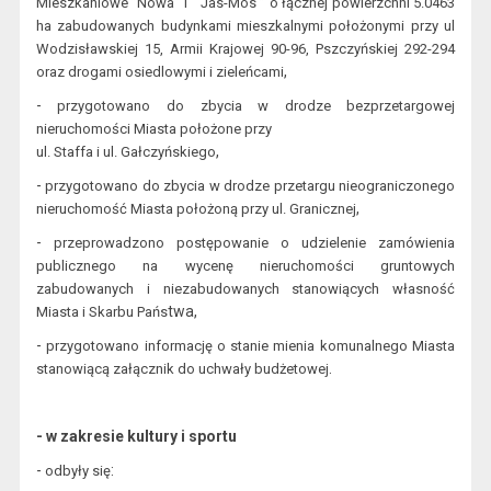
Mieszkaniowe ”Nowa” i “ Jas-Mos ”
o łącznej powierzchni 5.0463
ha
zabudowanych budynkami mieszkalnymi położonymi przy
ul
Wodzisławskiej 15,
Armii Krajowej 90-96, Pszczyńskiej 292-294
,
oraz drogami osiedlowymi i zieleńcami
-
przygotowano
do zbycia w drodze bezprzetargowej
nieruchomości Miasta
położone przy
,
ul. Staffa i ul. Gałczyńskiego
-
przygotowano do zby
cia w drodze przetargu nieograniczonego
,
nieruchomość Miasta
położoną przy ul. Granicznej
-
przeprowadzono
postępowanie o udzielenie zamówienia
publicznego na wycenę nieruchomości gruntowych
zabudowanych i niezabudowanych stanowiących
w
łasność
twa,
Miasta i Skarbu Pańs
-
przygotowano
informację o stanie mienia komunalnego Miasta
.
stanowiącą załącznik
do uchwały budżetowej
- w zakresie kultury i sportu
-
:
odbyły się