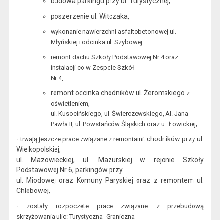
budowa parkingu przy ul. Turystycznej,
poszerzenie ul. Witczaka,
wykonanie nawierzchni asfaltobetonowej ul.
Młyńskiej i odcinka ul. Szybowej
remont dachu Szkoły Podstawowej Nr 4 oraz
instalacji co w Zespole Szkół
Nr 4,
remont odcinka chodnik
ów ul. Żeromskiego
z
,
oświetleniem
ul. Kusocińskiego, ul. Świerczewskiego, Al. Jana
,
Pawła II, ul. Powstańców Śląskich oraz ul. Łowickiej
-
: chodników przy ul.
t
rwają jeszcze prace związane z remontami
Wielkopolskiej,
ul. Mazowieckiej, ul. Mazurskiej w rejonie S
zkoły
Podstawowej Nr 6, parkingów przy
ul. Miodowej oraz Komuny Paryskiej oraz z remontem ul.
Chlebowej,
-
z
ostały rozpoczęte prace związa
ne
z przebudową
skrzyżowania ulic: Turystyczna-
Graniczna