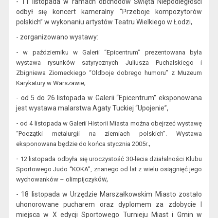
- 11 listopada
w ramach obchodów Święta Niepodległości
odbył się
koncert kameralny “Przeboje kompozytorów
polskich” w wykonaniu artystów Teatru Wielk
iego w Łodzi
,
- zorganizowano wystawy:
-
w
październiku w Galerii “Epicentrum” prezentowana była
wystawa rysunków satyrycznych Juliusza Puchalskiego i
Zbigniewa Ziomeckiego “Oldboje dobrego humoru”
z Muzeum
,
Karykatury w Warszawie
- od 5 do 26 listopada w Galerii “Epicentrum” eksponowana
jest wystawa malarstwa Agaty Tuckiej “Upojenie”,
-
od 4 listopada
w Galerii Historii Miasta można obejrzeć wystawę
“Początki metalurgii na ziemiach polskich”. Wystawa
.
,
eksponowana będzie do końca stycznia 2005r
-
12 listopada odbyła się uroczystość 30-lecia działalności Klubu
Sportowego Judo “KOKA”, znanego od lat z wielu osiągnięć jego
ów,
wychowanków – olimpijczyk
- 18 listopada w
Urzędzie Marszałkowskim
Miasto
zostało
uhonorowane
pucharem oraz dyplomem za zdobycie I
miejsca w X edycji Sportowego Turnieju Mias
t i Gmin w