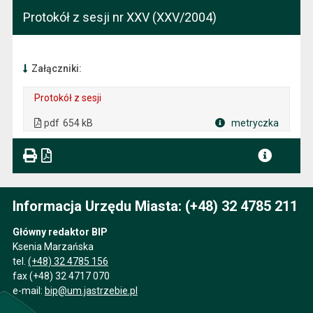
Protokół z sesji nr XXV (XXV/2004)
Załączniki:
Protokół z sesji
. Plik w formacie: pdf
. Rozmiar pliku: 654 kB
. Otwiera się w nowej karcie.
pdf
654 kB
metryczka
Plik w formacie
Informacja Urzędu Miasta: (+48) 32 4785 211
Główny redaktor BIP
Ksenia Marzańska
tel.
(+48) 32 4785 156
fax (+48) 32 4717 070
e-mail:
bip@um.jastrzebie.pl