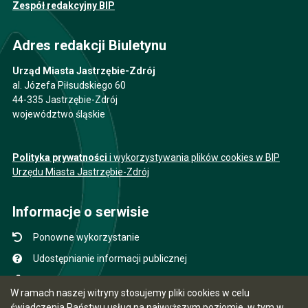
Zespół redakcyjny BIP
Adres redakcji Biuletynu
Urząd Miasta Jastrzębie-Zdrój
al. Józefa Piłsudskiego 60
44-335 Jastrzębie-Zdrój
województwo śląskie
Polityka prywatności
i wykorzystywania plików cookies w BIP
Urzędu Miasta Jastrzębie-Zdrój
Informacje o serwisie
Ponowne wykorzystanie
Udostępnianie informacji publicznej
Mapa serwisu
W ramach naszej witryny stosujemy pliki cookies w celu
Instrukcja obsługi
świadczenia Państwu usług na najwyższym poziomie, w tym w