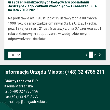
urządzeń kanalizacyjnych będących w posiadaniu
Jastrzębskiego Zakładu Wodociągów i Kanalizacji S.A.
na lata 2019-2021”
Na podstawie art. 18 ust. 2 pkt 15 ustawy z dnia 08 marca
1990 roku o samorządzie gminnym (t.j. Dz.U. z 2017 roku,
poz. 1875) oraz art. 21 ust. 5 ustawy z dnia 07 czerwca 2001
roku o zbiorowym zaopatrzeniu w wodę i zbiorowym
odprowadzaniu ścieków…
Liczba art. na stronie:
1
Przejdź do strony numer
2
Strona numer
Poprzednia strona
Następna strona
Informacja Urzędu Miasta: (+48) 32 4785 211
Główny redaktor BIP
Ksenia Marzańska
tel.
(+48) 32 4785 156
fax (+48) 32 4717 070
e-mail:
bip@um.jastrzebie.pl