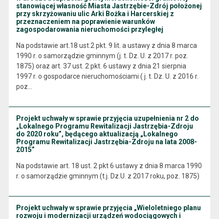
stanowiącej własność Miasta Jastrzębie-Zdrój położonej
przy skrzyżowaniu ulic Arki Bożka i Harcerskiej z
przeznaczeniem na poprawienie warunków
zagospodarowania nieruchomości przyległej
Na podstawie art.18 ust.2 pkt. 9 lit. a ustawy z dnia 8 marca
1990 r. o samorządzie gminnym (j. t. Dz. U. z 2017 r. poz.
1875) oraz art. 37 ust. 2 pkt. 6 ustawy z dnia 21 sierpnia
1997 r. o gospodarce nieruchomościami ( j. t. Dz. U. z 2016 r.
poz…
Projekt uchwały w sprawie przyjęcia uzupełnienia nr 2 do
„Lokalnego Programu Rewitalizacji Jastrzębia-Zdroju
do 2020 roku”, będącego aktualizacją „Lokalnego
Programu Rewitalizacji Jastrzębia-Zdroju na lata 2008-
2015”
Na podstawie art. 18 ust. 2 pkt 6 ustawy z dnia 8 marca 1990
r. o samorządzie gminnym (t.j. Dz.U. z 2017 roku, poz. 1875)
Projekt uchwały w sprawie przyjęcia „Wieloletniego planu
rozwoju i modernizacji urządzeń wodociągowych i