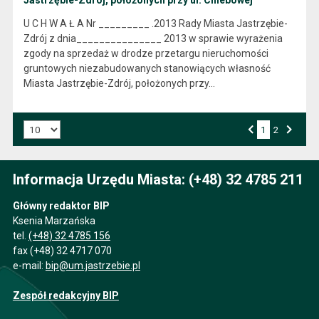
Jastrzębie-Zdrój, położonych przy ul. Chlebowej
U C H W A Ł A Nr _________ .2013 Rady Miasta Jastrzębie-
Zdrój z dnia_______________ 2013 w sprawie wyrażenia
zgody na sprzedaż w drodze przetargu nieruchomości
gruntowych niezabudowanych stanowiących własność
Miasta Jastrzębie-Zdrój, położonych przy…
Liczba art. na stronie:
1
Przejdź do strony numer
2
Strona numer
Poprzednia strona
Następna strona
Informacja Urzędu Miasta: (+48) 32 4785 211
Główny redaktor BIP
Ksenia Marzańska
tel.
(+48) 32 4785 156
fax (+48) 32 4717 070
e-mail:
bip@um.jastrzebie.pl
Zespół redakcyjny BIP