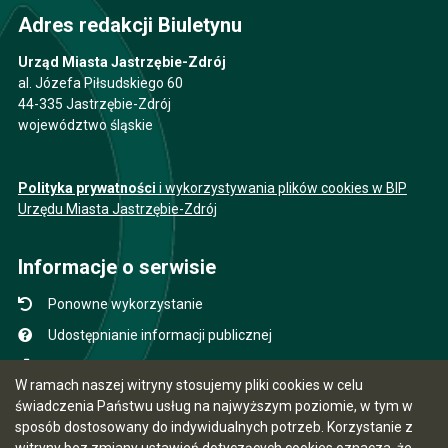
Adres redakcji Biuletynu
Urząd Miasta Jastrzębie-Zdrój
al. Józefa Piłsudskiego 60
44-335 Jastrzębie-Zdrój
województwo śląskie
Polityka prywatności
i wykorzystywania plików cookies w BIP
Urzędu Miasta Jastrzębie-Zdrój
Informacje o serwisie
Ponowne wykorzystanie
Udostępnianie informacji publicznej
Mapa serwisu
W ramach naszej witryny stosujemy pliki cookies w celu
Instrukcja obsługi
świadczenia Państwu usług na najwyższym poziomie, w tym w
sposób dostosowany do indywidualnych potrzeb. Korzystanie z
Statystyki oglądalności
witryny bez zmiany ustawień dotyczących cookies oznacza, że