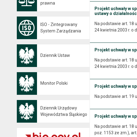
prawna
Projekt uchwały w s
ustawy o działalnośc
Na podstawie art. 18 u
ISO - Zintegrowany
24 kwietnia 2003 r. o d
System Zarządzania
Projekt uchwały w s
Dziennik Ustaw
Otwiera się w nowej karcie
Na podstawie art. 18 u
24 kwietnia 2003 r. o d
Monitor Polski
Projekt uchwały w s
Otwiera się w nowej karcie
Na podstawie art. 19 u
Dziennik Urzędowy
Otwiera się w nowej karcie
Województwa Śląskiego
Projekt uchwały w s
Na podstawie art. 18 us
poz. 1153 ze zm.), art