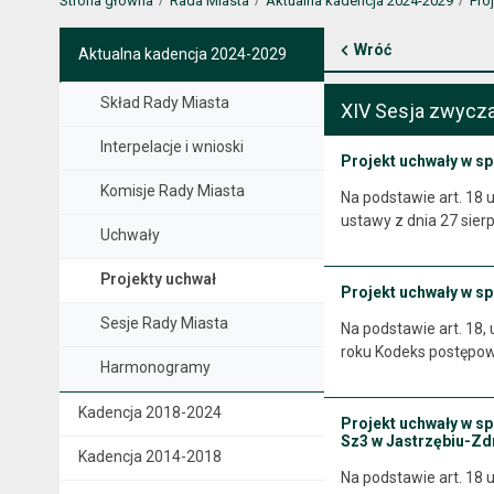
Strona główna
Rada Miasta
Aktualna kadencja 2024-2029
Pro
Wróć
Aktualna kadencja 2024-2029
Skład Rady Miasta
XIV Sesja zwycza
Interpelacje i wnioski
Projekt uchwały w s
Komisje Rady Miasta
Na podstawie art. 18 u
ustawy z dnia 27 sier
Uchwały
Projekty uchwał
Projekt uchwały w sp
Sesje Rady Miasta
Na podstawie art. 18,
roku Kodeks postępow
Harmonogramy
Kadencja 2018-2024
Projekt uchwały w s
Sz3 w Jastrzębiu-Zdr
Kadencja 2014-2018
Na podstawie art. 18 u