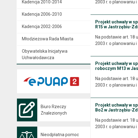
Kadencja 2010-2014
2003 r. o planowaniu 
Kadencja 2006-2010
Projekt uchwały w s
Kadencja 2002-2006
R15 w Jastrzębiu-Zd
Na podstawie art. 18 u
Młodzieżowa Rada Miasta
2003 r. o planowaniu 
Obywatelska Inicjatywa
Uchwałodawcza
Projekt uchwały w s
roboczym M13 w Jas
Na podstawie art. 18 u
2003 r. o planowaniu 
Projekt uchwały w s
Biuro Rzeczy
Bo2 w Jastrzębiu-Zdr
Znalezionych
Na podstawie art. 18 u
2003 r. o planowaniu 
Nieodpłatna pomoc