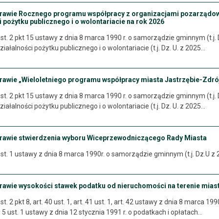
prawie Rocznego programu współpracy z organizacjami pozarządowy
i pożytku publicznego i o wolontariacie na rok 2026
st. 2 pkt 15 ustawy z dnia 8 marca 1990 r. o samorządzie gminnym (t.j. D
ziałalności pożytku publicznego i o wolontariacie (t.j. Dz. U. z 2025…
prawie „Wieloletniego programu współpracy miasta Jastrzębie-Zdró
st. 2 pkt 15 ustawy z dnia 8 marca 1990 r. o samorządzie gminnym (t.j. D
ziałalności pożytku publicznego i o wolontariacie (t.j. Dz. U. z 2025…
prawie stwierdzenia wyboru Wiceprzewodniczącego Rady Miasta
st. 1 ustawy z dnia 8 marca 1990r. o samorządzie gminnym (t.j. Dz.U z 2
prawie wysokości stawek podatku od nieruchomości na terenie miast
t. 2 pkt 8, art. 40 ust. 1, art. 41 ust. 1, art. 42 ustawy z dnia 8 marca 1
. 5 ust. 1 ustawy z dnia 12 stycznia 1991 r. o podatkach i opłatach…