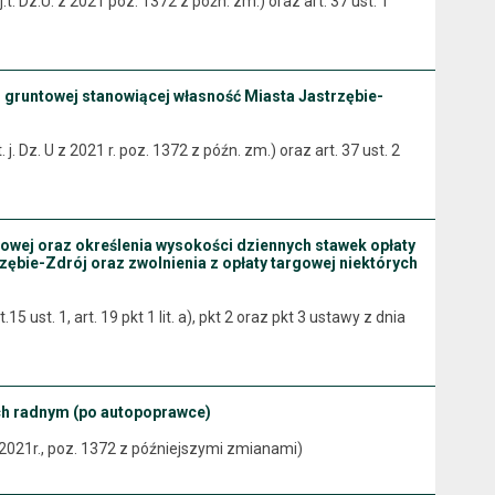
t. Dz.U. z 2021 poz. 1372 z późn. zm.) oraz art. 37 ust. 1
 gruntowej stanowiącej własność Miasta Jastrzębie-
. Dz. U z 2021 r. poz. 1372 z późn. zm.) oraz art. 37 ust. 2
gowej oraz określenia wysokości dziennych stawek opłaty
zębie-Zdrój oraz zwolnienia z opłaty targowej niektórych
ust. 1, art. 19 pkt 1 lit. a), pkt 2 oraz pkt 3 ustawy z dnia
ch radnym (po autopoprawce)
 2021r., poz. 1372 z późniejszymi zmianami)