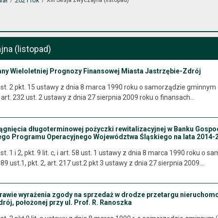
wał
2021 rok
jna (listopad)
any Wieloletniej Prognozy Finansowej Miasta Jastrzębie-Zdrój
st. 2 pkt. 15 ustawy z dnia 8 marca 1990 roku o samorządzie gminnym (tj.
1 i art. 232 ust. 2 ustawy z dnia 27 sierpnia 2009 roku o finansach…
iągnięcia długoterminowej pożyczki rewitalizacyjnej w Banku Gospo
go Programu Operacyjnego Województwa Śląskiego na lata 2014-2020
t. 1 i 2, pkt. 9 lit. c, i art. 58 ust. 1 ustawy z dnia 8 marca 1990 roku 
89 ust.1, pkt. 2, art. 217 ust.2 pkt 3 ustawy z dnia 27 sierpnia 2009…
prawie wyrażenia zgody na sprzedaż w drodze przetargu nieruchom
rój, położonej przy ul. Prof. R. Ranoszka