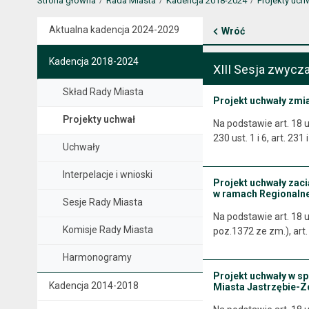
Strona główna
Rada Miasta
Kadencja 2018-2024
Projekty uch
Aktualna kadencja 2024-2029
Wróć
Kadencja 2018-2024
XIII Sesja zwycza
Skład Rady Miasta
Projekt uchwały zmi
Projekty uchwał
Na podstawie art. 18 u
230 ust. 1 i 6, art. 23
Uchwały
Interpelacje i wnioski
Projekt uchwały zac
w ramach Regionalne
Sesje Rady Miasta
Na podstawie art. 18 us
Komisje Rady Miasta
poz.1372 ze zm.), art. 
Harmonogramy
Projekt uchwały w s
Kadencja 2014-2018
Miasta Jastrzębie-Zd