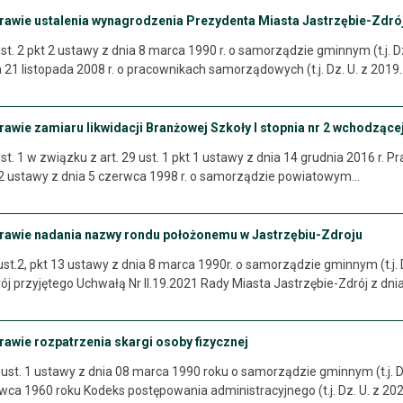
prawie ustalenia wynagrodzenia Prezydenta Miasta Jastrzębie-Zdró
st. 2 pkt 2 ustawy z dnia 8 marca 1990 r. o samorządzie gminnym (t.j. Dz.
ia 21 listopada 2008 r. o pracownikach samorządowych (t.j. Dz. U. z 2019
rawie zamiaru likwidacji Branżowej Szkoły I stopnia nr 2 wchodząc
st. 1 w związku z art. 29 ust. 1 pkt 1 ustawy z dnia 14 grudnia 2016 r. 
t. 92 ustawy z dnia 5 czerwca 1998 r. o samorządzie powiatowym…
prawie nadania nazwy rondu położonemu w Jastrzębiu-Zdroju
ust.2, pkt 13 ustawy z dnia 8 marca 1990r. o samorządzie gminnym (t.j. Dz
ój przyjętego Uchwałą Nr II.19.2021 Rady Miasta Jastrzębie-Zdrój z dni
rawie rozpatrzenia skargi osoby fizycznej
ust. 1 ustawy z dnia 08 marca 1990 roku o samorządzie gminnym (t.j. Dz.
wca 1960 roku Kodeks postępowania administracyjnego (t.j. Dz. U. z 202