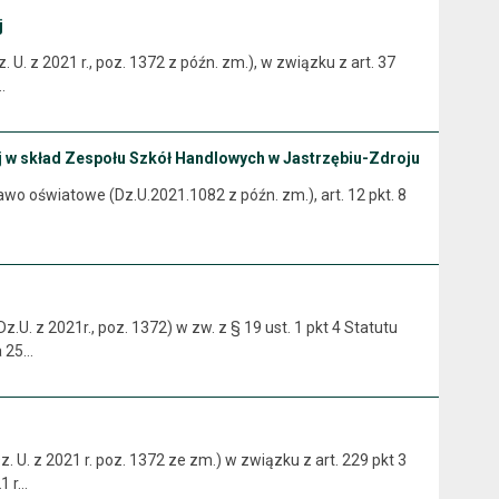
j
 U. z 2021 r., poz. 1372 z późn. zm.), w związku z art. 37
…
ej w skład Zespołu Szkół Handlowych w Jastrzębiu-Zdroju
Prawo oświatowe (Dz.U.2021.1082 z późn. zm.), art. 12 pkt. 8
.U. z 2021r., poz. 1372) w zw. z § 19 ust. 1 pkt 4 Statutu
a 25…
 U. z 2021 r. poz. 1372 ze zm.) w związku z art. 229 pkt 3
1 r…