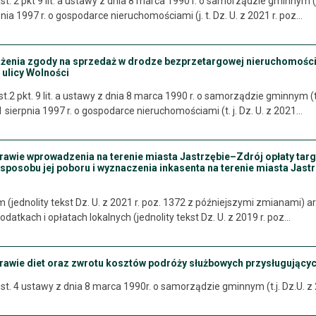
st. 2 pkt 9 lit. a ustawy z dnia 8 marca 1990 r. o samorządzie gminnym (j.
nia 1997 r. o gospodarce nieruchomościami (j. t. Dz. U. z 2021 r. poz…
ażenia zgody na sprzedaż w drodze bezprzetargowej nieruchomości
 ulicy Wolności
.2 pkt. 9 lit. a ustawy z dnia 8 marca 1990 r. o samorządzie gminnym (t. j
1 sierpnia 1997 r. o gospodarce nieruchomościami (t. j. Dz. U. z 2021…
rawie wprowadzenia na terenie miasta Jastrzębie–Zdrój opłaty tar
 sposobu jej poboru i wyznaczenia inkasenta na terenie miasta Jastr
ednolity tekst Dz. U. z 2021 r. poz. 1372 z późniejszymi zmianami) art.15 
podatkach i opłatach lokalnych (jednolity tekst Dz. U. z 2019 r. poz…
prawie diet oraz zwrotu kosztów podróży służbowych przysługujący
ust. 4 ustawy z dnia 8 marca 1990r. o samorządzie gminnym (t.j. Dz.U. z