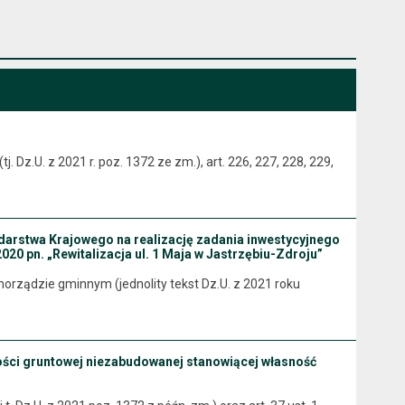
 Dz.U. z 2021 r. poz. 1372 ze zm.), art. 226, 227, 228, 229,
darstwa Krajowego na realizację zadania inwestycyjnego
 pn. „Rewitalizacja ul. 1 Maja w Jastrzębiu-Zdroju”
o samorządzie gminnym (jednolity tekst Dz.U. z 2021 roku
ości gruntowej niezabudowanej stanowiącej własność